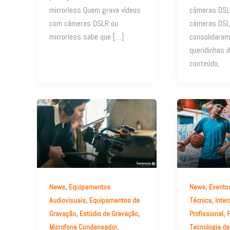
mirrorless Quem grava vídeos
câmeras DSL
com câmeras DSLR ou
câmeras DSL
mirrorless sabe que […]
consolidara
queridinhas d
conteúdo,
,
,
News
Equipamentos
News
Evento
,
,
Audiovisuais
Equipamentos de
Técnica
Inte
,
,
,
Gravação
Estúdio de Gravação
Profissional
,
Microfone Condensador
Tecnologia d