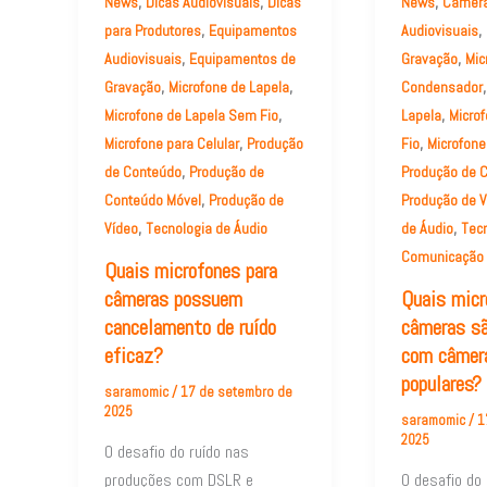
,
,
,
News
Dicas Audiovisuais
Dicas
News
Câmer
,
,
para Produtores
Equipamentos
Audiovisuais
,
,
Audiovisuais
Equipamentos de
Gravação
Mic
,
,
Gravação
Microfone de Lapela
Condensador
,
,
Microfone de Lapela Sem Fio
Lapela
Micro
,
,
Microfone para Celular
Produção
Fio
Microfone
,
de Conteúdo
Produção de
Produção de 
,
Conteúdo Móvel
Produção de
Produção de V
,
,
Vídeo
Tecnologia de Áudio
de Áudio
Tecn
Comunicação
Quais microfones para
câmeras possuem
Quais micr
cancelamento de ruído
câmeras s
eficaz?
com câmer
populares?
saramomic
/
17 de setembro de
2025
saramomic
/
1
2025
O desafio do ruído nas
produções com DSLR e
O desafio do