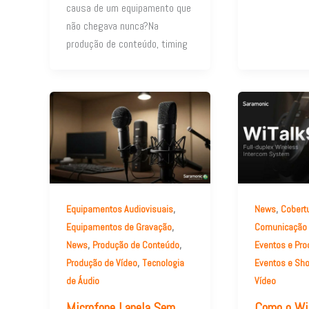
causa de um equipamento que
não chegava nunca?Na
produção de conteúdo, timing
,
,
Equipamentos Audiovisuais
News
Cobert
,
Equipamentos de Gravação
Comunicação P
,
,
News
Produção de Conteúdo
Eventos e Pro
,
Produção de Vídeo
Tecnologia
Eventos e Sh
de Áudio
Vídeo
Microfone Lapela Sem
Como o Wi