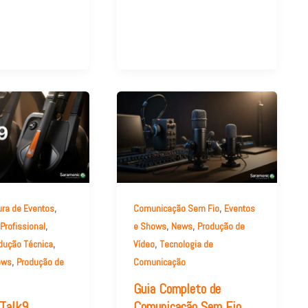
,
,
ura de Eventos
Comunicação Sem Fio
Eventos
,
,
,
rofissional
e Shows
News
Produção de
,
,
dução Técnica
Vídeo
Tecnologia de
,
ows
Produção de
Comunicação
Guia Completo de
Talk9
Comunicação Sem Fio