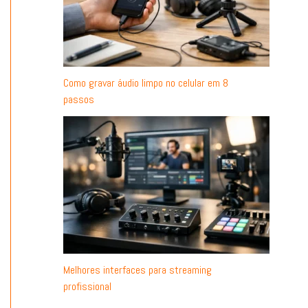
Como gravar áudio limpo no celular em 8
passos
Melhores interfaces para streaming
profissional