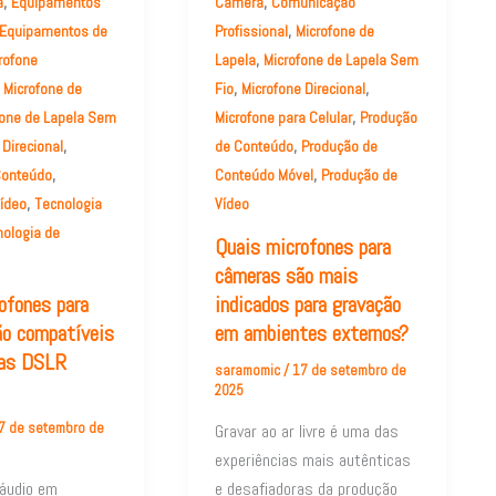
,
,
a
Equipamentos
Câmera
Comunicação
,
Equipamentos de
Profissional
Microfone de
,
rofone
Lapela
Microfone de Lapela Sem
,
,
,
Microfone de
Fio
Microfone Direcional
,
fone de Lapela Sem
Microfone para Celular
Produção
,
,
 Direcional
de Conteúdo
Produção de
,
,
Conteúdo
Conteúdo Móvel
Produção de
,
ídeo
Tecnologia
Vídeo
ologia de
Quais microfones para
câmeras são mais
ofones para
indicados para gravação
ão compatíveis
em ambientes externos?
as DSLR
saramomic
/
17 de setembro de
2025
7 de setembro de
Gravar ao ar livre é uma das
experiências mais autênticas
 áudio em
e desafiadoras da produção