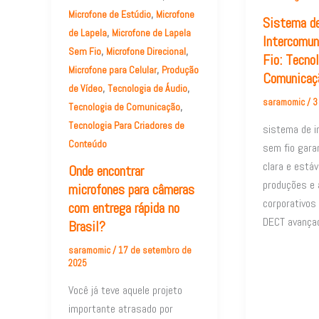
,
Microfone de Estúdio
Microfone
Sistema d
,
de Lapela
Microfone de Lapela
Intercomu
,
,
Sem Fio
Microfone Direcional
Fio: Tecno
,
Microfone para Celular
Produção
Comunicaç
,
,
de Vídeo
Tecnologia de Áudio
saramomic
/
3
,
Tecnologia de Comunicação
Tecnologia Para Criadores de
sistema de i
Conteúdo
sem fio gara
clara e estáv
Onde encontrar
produções e
microfones para câmeras
corporativos
com entrega rápida no
DECT avança
Brasil?
saramomic
/
17 de setembro de
2025
Você já teve aquele projeto
importante atrasado por