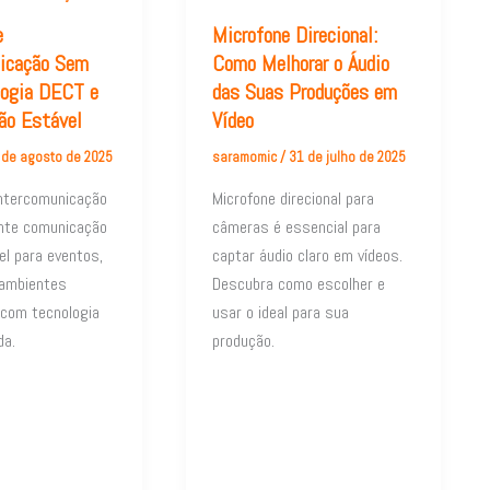
e
Microfone Direcional:
nicação Sem
Como Melhorar o Áudio
logia DECT e
das Suas Produções em
ão Estável
Vídeo
 de agosto de 2025
saramomic
/
31 de julho de 2025
ntercomunicação
Microfone direcional para
nte comunicação
câmeras é essencial para
el para eventos,
captar áudio claro em vídeos.
 ambientes
Descubra como escolher e
 com tecnologia
usar o ideal para sua
da.
produção.