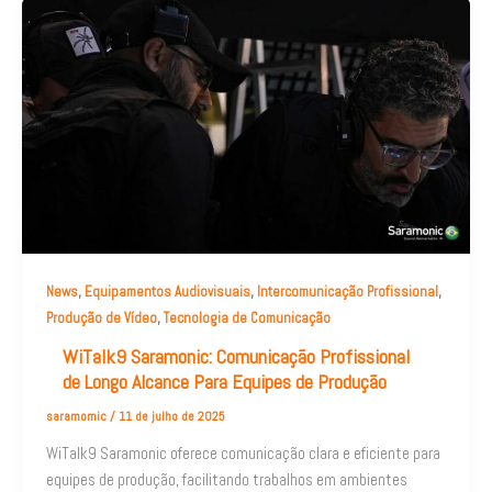
,
,
,
News
Equipamentos Audiovisuais
Intercomunicação Profissional
,
Produção de Vídeo
Tecnologia de Comunicação
WiTalk9 Saramonic: Comunicação Profissional
de Longo Alcance Para Equipes de Produção
saramomic
/
11 de julho de 2025
WiTalk9 Saramonic oferece comunicação clara e eficiente para
equipes de produção, facilitando trabalhos em ambientes