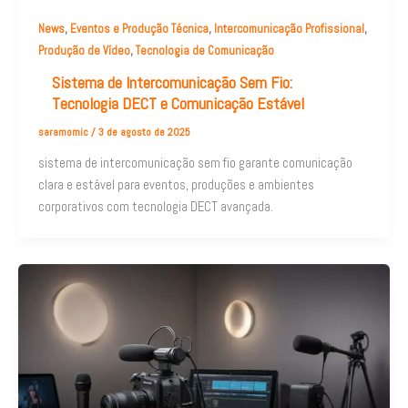
,
,
,
News
Eventos e Produção Técnica
Intercomunicação Profissional
,
Produção de Vídeo
Tecnologia de Comunicação
Sistema de Intercomunicação Sem Fio:
Tecnologia DECT e Comunicação Estável
saramomic
/
3 de agosto de 2025
sistema de intercomunicação sem fio garante comunicação
clara e estável para eventos, produções e ambientes
corporativos com tecnologia DECT avançada.