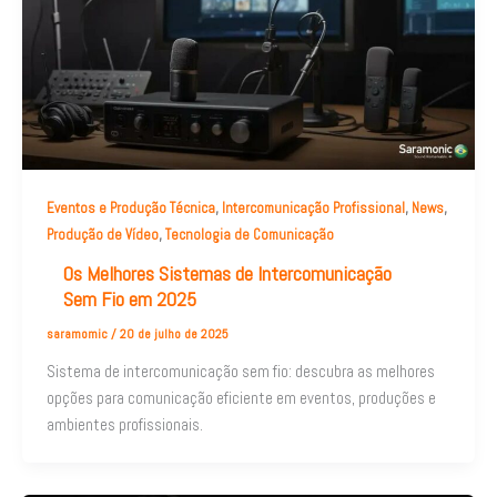
,
,
,
Eventos e Produção Técnica
Intercomunicação Profissional
News
,
Produção de Vídeo
Tecnologia de Comunicação
Os Melhores Sistemas de Intercomunicação
Sem Fio em 2025
saramomic
/
20 de julho de 2025
Sistema de intercomunicação sem fio: descubra as melhores
opções para comunicação eficiente em eventos, produções e
ambientes profissionais.