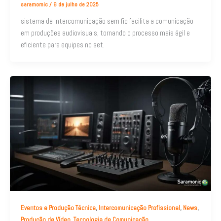
saramomic
/
6 de julho de 2025
sistema de intercomunicação sem fio facilita a comunicação
em produções audiovisuais, tornando o processo mais ágil e
eficiente para equipes no set.
,
,
,
Eventos e Produção Técnica
Intercomunicação Profissional
News
,
Produção de Vídeo
Tecnologia de Comunicação