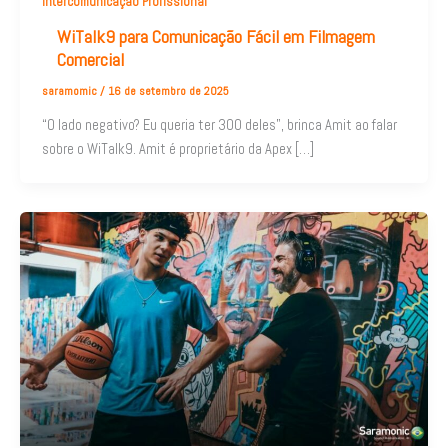
Intercomunicação Profissional
WiTalk9 para Comunicação Fácil em Filmagem
Comercial
saramomic
/
16 de setembro de 2025
“O lado negativo? Eu queria ter 300 deles”, brinca Amit ao falar
sobre o WiTalk9. Amit é proprietário da Apex […]