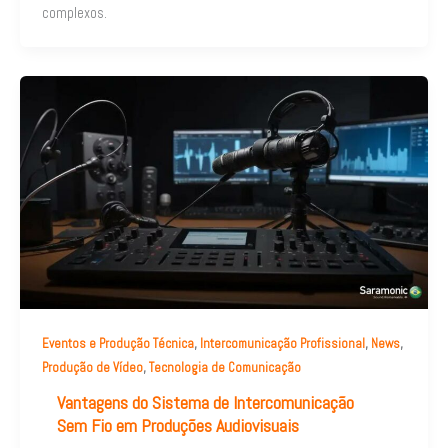
complexos.
,
,
,
Eventos e Produção Técnica
Intercomunicação Profissional
News
,
Produção de Vídeo
Tecnologia de Comunicação
Vantagens do Sistema de Intercomunicação
Sem Fio em Produções Audiovisuais