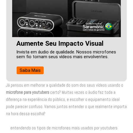
Aumente Seu Impacto Visual
Invista em áudio de qualidade. Nossos microfones
sem fio tornam seus vídeos mais envolventes.
Saiba Mais
Já pensou em melhorar a qualidade do som dos seus vídeos usando o
microfone para youtubers
certo? Muitas vezes o áudio faz toda a
diferença na experiência do público, e escolher o equipamento ideal
pode parecer confuso. Vamos juntos entender o que realmente importa
na hora dessa escolha?
entendendo os tipos de microfones mais usados por youtubers