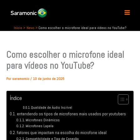
P
Ir
e
para
s
o
q
conteúdo
u
Início
News
Como escolher o microfone ideal para vídeos no YouTube?
i
s
a
Como escolher o microfone ideal
r
para vídeos no YouTube?
Por
saramomic
/
10 de junho de 2025
Índice
Qualidade de Áudio Incrível
entendendo os tipos de microfones mais usados por youtubers
Microfones Dinâmicos
Microfones Lapela
fatores que impactam na escolha do microfone ideal
Compatibilidade e Tipo de Conexão