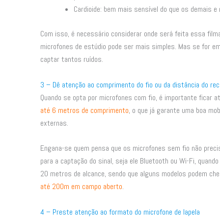
Cardioide: bem mais sensível do que os demais e
Com isso, é necessário considerar onde será feita essa fil
microfones de estúdio pode ser mais simples. Mas se for em
captar tantos ruídos.
3 – Dê atenção ao comprimento do fio ou da distância do rec
Quando se opta por microfones com fio, é importante ficar a
até 6 metros de comprimento
, o que já garante uma boa mob
externas.
Engana-se quem pensa que os microfones sem fio não precis
para a captação do sinal, seja ele Bluetooth ou Wi-Fi, quand
20 metros de alcance, sendo que alguns modelos podem ch
até 200m em campo aberto
.
4 – Preste atenção ao formato do microfone de lapela