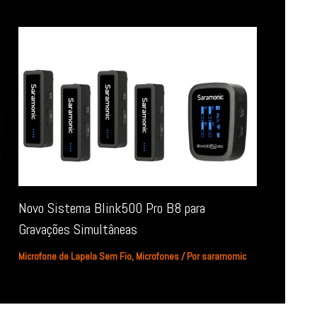
Novo Sistema Blink500 Pro B8 para
Gravações Simultâneas
Microfone de Lapela Sem Fio
,
Microfones
/ Por
saramomic