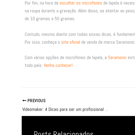
Por fim, na hora de
escolher os microfones
de lapela é neces
na roupa durante a gravação. Além disso, se atentar ao peso
de 10 gramas a 50 gramas.
Contudo, mesmo diante com todas essas dicas, é fundamen
Por isso, conheça o
site oficial
de venda da marca Saramonic
Com várias opções de microfones de lapela, a
Saramonic
esta
todo país.
Venha conhecer!
PREVIOUS
Videomaker: 4 Dicas para ser um profissional de sucesso
Posts Relacionados