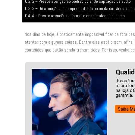
2 – Preste atenção ao padrão polar de captação de áudio
3 – Dê atenção ao comprimento do fio ou da distância do r
4 – Preste atenção ao formato do microfone de lapela
Nos dias de hoje, é praticamente impossível ficar de fora da
atentar com algumas coisas. Dentre elas está o som, afinal,
conteúdos que estão sendo transmitidos. Por isso, venha co
Qualid
Transfor
microfone
na loja o
garantia.
Saiba Ma