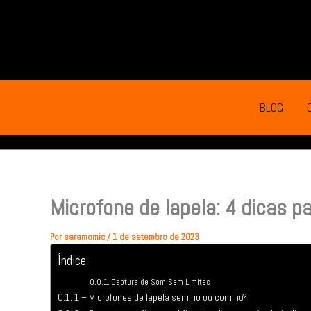
Ir
para
o
conteúdo
BLOG
Microfone de lapela: 4 dicas p
Por
saramomic
/
1 de setembro de 2023
Índice
Captura de Som Sem Limites
1 – Microfones de lapela sem fio ou com fio?