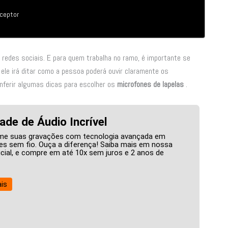
eceptor
s redes sociais. E para quem trabalha no ramo, é importante se
 ele irá ditar como a pessoa poderá ouvir claramente os
nferir algumas dicas para escolher os
microfones de lapelas
.
ade de Áudio Incrível
me suas gravações com tecnologia avançada em
s sem fio. Ouça a diferença! Saiba mais em nossa
ficial, e compre em até 10x sem juros e 2 anos de
is