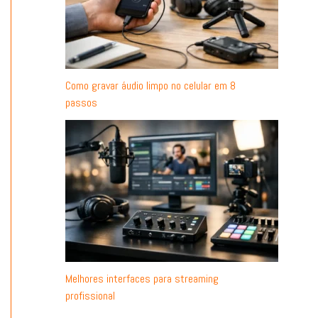
Como gravar áudio limpo no celular em 8
passos
Melhores interfaces para streaming
profissional