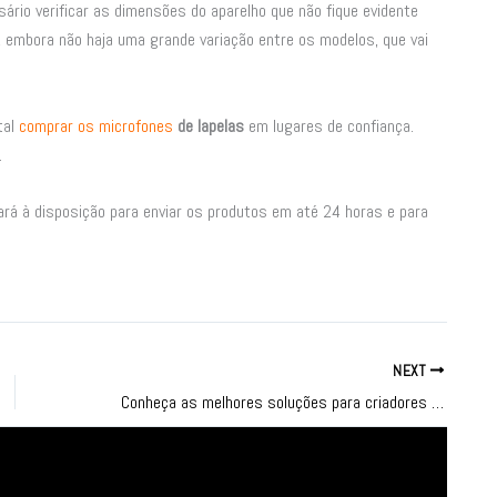
sário verificar as dimensões do aparelho que não fique evidente
, embora não haja uma grande variação entre os modelos, que vai
tal
comprar os microfones
de lapelas
em lugares de confiança.
.
rá à disposição para enviar os produtos em até 24 horas e para
NEXT
Conheça as melhores soluções para criadores de conteúdo