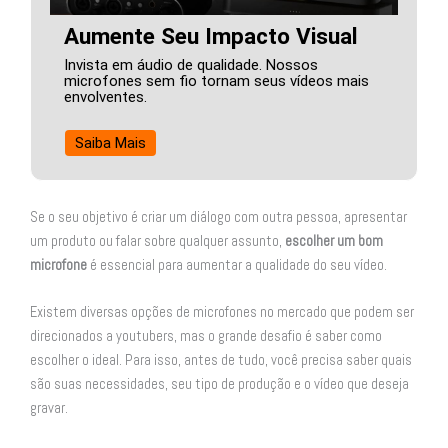
Aumente Seu Impacto Visual
Invista em áudio de qualidade. Nossos
microfones sem fio tornam seus vídeos mais
envolventes.
Saiba Mais
Se o seu objetivo é criar um diálogo com outra pessoa, apresentar
um produto ou falar sobre qualquer assunto,
escolher um bom
microfone
é essencial para aumentar a qualidade do seu vídeo.
Existem diversas opções de microfones no mercado que podem ser
direcionados a youtubers, mas o grande desafio é saber como
escolher o ideal. Para isso, antes de tudo, você precisa saber quais
são suas necessidades, seu tipo de produção e o vídeo que deseja
gravar.