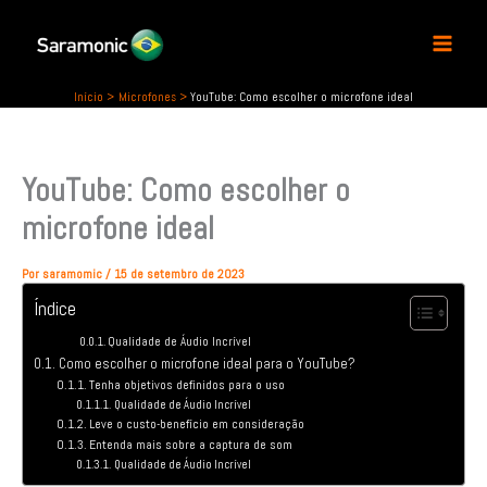
P
Ir
e
para
s
o
q
conteúdo
u
Início
Microfones
YouTube: Como escolher o microfone ideal
i
s
a
YouTube: Como escolher o
r
microfone ideal
Por
saramomic
/
15 de setembro de 2023
Índice
Qualidade de Áudio Incrível
Como escolher o microfone ideal para o YouTube?
Tenha objetivos definidos para o uso
Qualidade de Áudio Incrível
Leve o custo-benefício em consideração
Entenda mais sobre a captura de som
Qualidade de Áudio Incrível