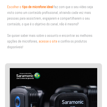
Escolher o
tipo de microfone ideal
faz com que o seu vídeo seja
visto como um conteúdo profissional, atraindo cada vez mais
pessoas para assistirem, engajarem e compartilharem o seu
conteúdo, o que é o objetivo do canal, não é mesmo?
Se quiser saber mais sobre o assunto e encontrar as melhores
opções de microfones,
acesse o site
e confira os produtos
disponíveis!