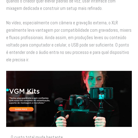
quando o criador quer elevar padrão de voz, usar interface com
mixagem dedicada e construir um setup mais refinado.
No vídeo, especialmente com câmera e gravação externa, o XLR
geralmente leva vantagem por compatibilidade com gravadores, mixers
e fluxos profissionais. Ainda assim, em produções leves ou conteúdo
voltado para computador e celular, o USB pode ser suficiente. O ponto
é entender onde o áudio entra no seu processo e para qual dispositivo
ele precisa ir.
O custo total muda bastante