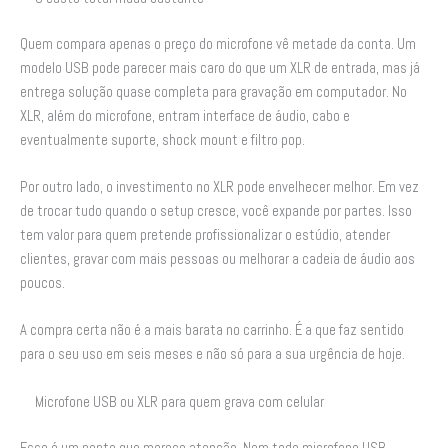
Quem compara apenas o preço do microfone vê metade da conta. Um
modelo USB pode parecer mais caro do que um XLR de entrada, mas já
entrega solução quase completa para gravação em computador. No
XLR, além do microfone, entram interface de áudio, cabo e
eventualmente suporte, shock mount e filtro pop.
Por outro lado, o investimento no XLR pode envelhecer melhor. Em vez
de trocar tudo quando o setup cresce, você expande por partes. Isso
tem valor para quem pretende profissionalizar o estúdio, atender
clientes, gravar com mais pessoas ou melhorar a cadeia de áudio aos
poucos.
A compra certa não é a mais barata no carrinho. É a que faz sentido
para o seu uso em seis meses e não só para a sua urgência de hoje.
Microfone USB ou XLR para quem grava com celular
Esse é um ponto que merece atenção. Nem todo microfone USB