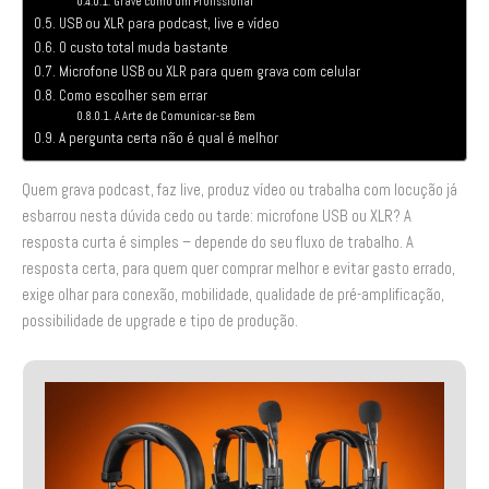
Grave como um Profissional
USB ou XLR para podcast, live e vídeo
O custo total muda bastante
Microfone USB ou XLR para quem grava com celular
Como escolher sem errar
A Arte de Comunicar-se Bem
A pergunta certa não é qual é melhor
Quem grava podcast, faz live, produz vídeo ou trabalha com locução já
esbarrou nesta dúvida cedo ou tarde: microfone USB ou XLR? A
resposta curta é simples – depende do seu fluxo de trabalho. A
resposta certa, para quem quer comprar melhor e evitar gasto errado,
exige olhar para conexão, mobilidade, qualidade de pré-amplificação,
possibilidade de upgrade e tipo de produção.