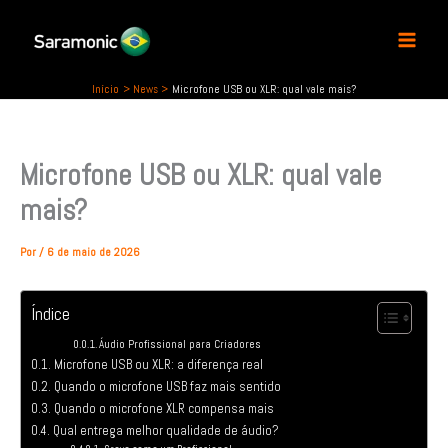
P
Ir
e
para
s
o
q
conteúdo
u
Início
News
Microfone USB ou XLR: qual vale mais?
i
s
a
Microfone USB ou XLR: qual vale
r
mais?
Por
/
6 de maio de 2026
Índice
Áudio Profissional para Criadores
Microfone USB ou XLR: a diferença real
Quando o microfone USB faz mais sentido
Quando o microfone XLR compensa mais
Qual entrega melhor qualidade de áudio?