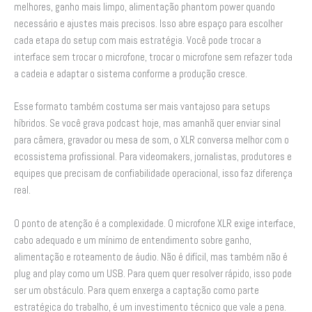
melhores, ganho mais limpo, alimentação phantom power quando
necessário e ajustes mais precisos. Isso abre espaço para escolher
cada etapa do setup com mais estratégia. Você pode trocar a
interface sem trocar o microfone, trocar o microfone sem refazer toda
a cadeia e adaptar o sistema conforme a produção cresce.
Esse formato também costuma ser mais vantajoso para setups
híbridos. Se você grava podcast hoje, mas amanhã quer enviar sinal
para câmera, gravador ou mesa de som, o XLR conversa melhor com o
ecossistema profissional. Para videomakers, jornalistas, produtores e
equipes que precisam de confiabilidade operacional, isso faz diferença
real.
O ponto de atenção é a complexidade. O microfone XLR exige interface,
cabo adequado e um mínimo de entendimento sobre ganho,
alimentação e roteamento de áudio. Não é difícil, mas também não é
plug and play como um USB. Para quem quer resolver rápido, isso pode
ser um obstáculo. Para quem enxerga a captação como parte
estratégica do trabalho, é um investimento técnico que vale a pena.