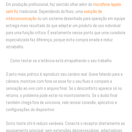
Em produção profissional, faz sentido olhar além do
microfone lapela
sem fio
tradicional. Dependendo do fluxo, uma
solução de
intercomunicação
ou um sistema desenhado para operação em equipe
entrega mais resultado do que adaptar um produto de uso individual
para uma função crítica. É exatamente nesse ponto que uma curadoria
especializada faz diferença, porque evita compra errada e reduz
retrabalho.
Como testar se a latência está atrapalhando o seu trabalho
O jeito mais prático é reproduzir seu cenário real. Grave falando para a
câmera, monitore com fone se esse for o seu fluxo e compare a
sensação ao vivo com o arquivo final. Se o desconforto aparece só no
retorno, o problema pode estar no monitoramento. Se o áudio final
também chega fora de sincronia, vale revisar conexão, aplicativo e
configurações do dispositivo.
Outro teste útil é reduzir variáveis. Conecte o receptor diretamente ao
equipamento principal, sem extensões desnecessárias, adaptadores