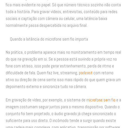
fica mais evidente no papel. Só que número técnico sozinho não conta
toda a história. Para gravar vídeos, entrevistas, conteúdo para redes
sociais e captação com câmera ou celular, uma latência baixa
normalmente passa despercebida no arquivo final.
Quando a latência do microfone sem fio importa
Na prática, o problema aparece mais no monitoramento em tempo real
do que na gravação em si. Se a pessoa está ouvindo a própria voz no
fone com atraso, isso pode gerar estranhamento, perda de ritmo e
dificuldade de fala. Quem faz live, streaming,
podcast
com retorno
ativo ou direção de cena sente isso mais rápido do que quem grava um
depoimento externo e sincroniza tudo na câmera.
Em gravação de vídeo, por exemplo, o sistema de
microfone sem fio
e a
imagem costumam seguir juntos para o mesmo dispositivo. Quando o
conjunto foi bem projetado, o áudio gravado já chega sincronizado o
suficiente para uso direto. O incômodo tende a surgir quando existe
uma cadeia mais complexa, com aplicativo, transmissão por software,