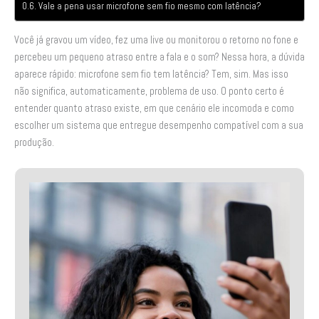
Vale a pena usar microfone sem fio mesmo com latência?
Você já gravou um vídeo, fez uma live ou monitorou o retorno no fone e
percebeu um pequeno atraso entre a fala e o som? Nessa hora, a dúvida
aparece rápido: microfone sem fio tem latência? Tem, sim. Mas isso
não significa, automaticamente, problema de uso. O ponto certo é
entender quanto atraso existe, em que cenário ele incomoda e como
escolher um sistema que entregue desempenho compatível com a sua
produção.