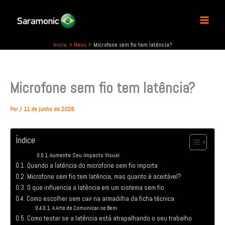
P
Ir
e
para
s
o
q
conteúdo
u
Início
News
Microfone sem fio tem latência?
i
s
a
Microfone sem fio tem latência?
r
Por
/
11 de junho de 2026
Índice
Aumente Seu Impacto Visual
Quando a latência do microfone sem fio importa
Microfone sem fio tem latência, mas quanto é aceitável?
O que influencia a latência em um sistema sem fio
Como escolher sem cair na armadilha da ficha técnica
A Arte de Comunicar-se Bem
Como testar se a latência está atrapalhando o seu trabalho