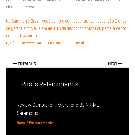
alcance necessário.
Na Saramonic Brasil, você compra com total tranquilidade: são 2 anos
de garantia oficial, além de 10% de desconto à vista ou parcelamento
em até 10x sem juros.
👉 Acesse www.saramonic.com.br e aproveite.
PREVIOUS
NEXT
Posts Relacionados
Review Completo – Microfone BLINK ME
Saramonic
News
/ Por
saramomic