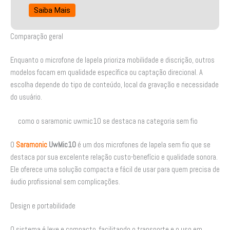
Saiba Mais
Comparação geral
Enquanto o microfone de lapela prioriza mobilidade e discrição, outros
modelos focam em qualidade específica ou captação direcional. A
escolha depende do tipo de conteúdo, local da gravação e necessidade
do usuário.
como o saramonic uwmic10 se destaca na categoria sem fio
O
Saramonic
UwMic10
é um dos microfones de lapela sem fio que se
destaca por sua excelente relação custo-benefício e qualidade sonora.
Ele oferece uma solução compacta e fácil de usar para quem precisa de
áudio profissional sem complicações.
Design e portabilidade
O sistema é leve e compacto, facilitando o transporte e o uso em