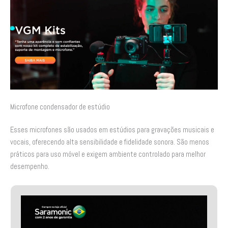
Microfone condensador de estúdio
Esses microfones são usados em estúdios para gravações musicais e
vocais, oferecendo alta sensibilidade e fidelidade sonora. São menos
práticos para uso móvel e exigem ambiente controlado para melhor
desempenho.