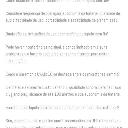
Como escolher o melhor modelo de microfone de lapela sem fio?
Considere frequência de operação, autonomia da bateria, qualidade de
áudio, facilidade de uso, portabilidade e estabilidade da transmissão.
Quais são as limitações do uso do microfone de lapela sem fio?
Pode haver interferências no sinal, alcance limitado em alguns
ambientes e a bateria pode precisar ser monitorada para evitar
interrupções.
Como o Saramonic UwMic10 se destaca entre os microfones sem fio?
Ele oferece excelente custo-benefício, qualidade sonora clara, fácil uso
plug-and-play, alcance de até 100 metros e boa autonomia de bateria.
Microfones de lapela sem fio funcionam bem em ambientes externos?
Sim, especialmente modelos com transmissões em UHF e tecnologias
que minimizam interferências, mas é importante avaliar o ambiente e o