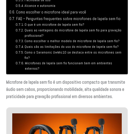
Alcance e autonomia
Como escolher o microfone ideal para você
FAQ – Perguntas frequentes sobre microfones de lapela sem fio
O que é um microfone de lapela sem fio?
Quais as vantagens do microfone de lapela sem fio para gravação
profissional?
Como escolher o melhor modelo de microfone de lapela sem fio?
Quais são as limitações do uso do microfone de lapela sem fio?
Como o Saramonic UwMic10 se destaca entre os microfones sem
fio?
Microfones de lapela sem fio funcionam bem em ambientes
externos?
Microfone de lapela sem fio é um dispositivo compacto que transmite
áudio sem cabos, proporcionando mobilidade, alta qualidade sonora e
praticidade para gravação profissional em diversos ambientes.