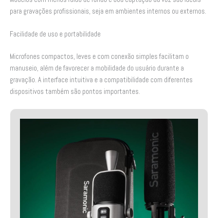
para gravações profissionais, seja em ambientes internos ou externos.
Facilidade de uso e portabilidade
Microfones compactos, leves e com conexão simples facilitam o
manuseio, além de favorecer a mobilidade do usuário durante a
gravação. A interface intuitiva e a compatibilidade com diferentes
dispositivos também são pontos importantes.