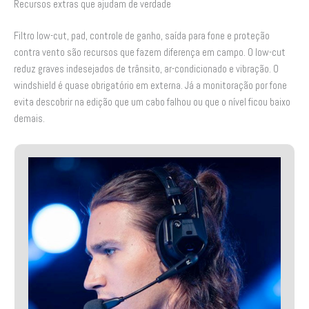
Recursos extras que ajudam de verdade
Filtro low-cut, pad, controle de ganho, saída para fone e proteção
contra vento são recursos que fazem diferença em campo. O low-cut
reduz graves indesejados de trânsito, ar-condicionado e vibração. O
windshield é quase obrigatório em externa. Já a monitoração por fone
evita descobrir na edição que um cabo falhou ou que o nível ficou baixo
demais.