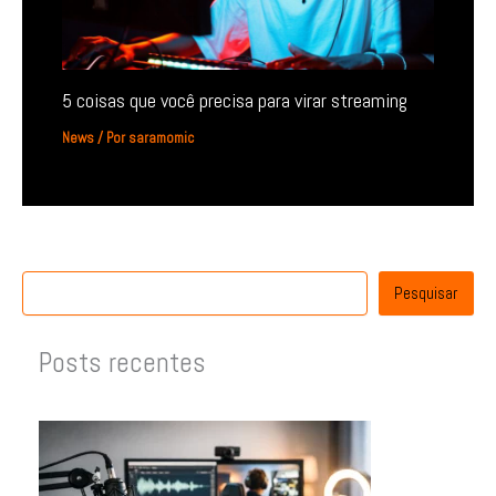
5 coisas que você precisa para virar streaming
News
/ Por
saramomic
Pesquisar
Posts recentes