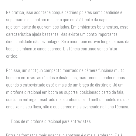
Na prática, isso acontece porque padrões polares como cardioide e
supercardioide captam melhor o que está à frente da cápsula e
rejeitam parte do que vem dos lados. Em ambientes barulhentos, essa
característica ajuda bastante. Mas existe um ponto importante:
direcionalidade não faz milagre. Se o microfone estiver longe demais da
boca, o ambiente ainda aparece. Distância continua sendo fator
crítico.
Por isso, um shotgun compacto montado na câmera funciona muito
bem em entrevistas rápidas e dinâmicas, mas tende a render menos
quando o entrevistado está a mais de um braço de distância. Já um
microfone direcional em boom ou suporte, posicionado perto da fala,
costuma entregar resultado mais profissional. O melhor modelo é o que
encaixa no seu fluxo, não o que parece mais avançado na ficha técnica.
Tipos de microfone direcional para entrevistas
Entre os formatos mais usados, o shotgun é o mais lembrado. Ele é