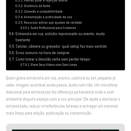
Padrão polar e rejeição lateral
Distância da fonte
Conexão e compatibilidade
Alimentação e praticidade de uso
Recursos extras que ajudam de verdade
Áudio Profissional para Criadores
Entrevista em rua, estúdio improvisado ou evento: muda
bastante
Celular, câmera ou gravador: qual setup faz mais sentido
Erros comuns na hora de comprar
Como tomar a decisão certa sem perder tempo
Eleve Seus Vídeos com Som Limpo
Quem grava entrevista em rua, evento, coletiva ou set pequeno já
sabe: imagem aceitável ainda passa, áudio ruim não. Um microfone
direcional para entrevistas faz diferença justamente onde o som
ambiente disputa espaço com a voz principal. Ele ajuda a destacar o
entrevistado, reduzir interferências laterais e entregar um material
mais limpo para edição, publicação ou transmissão.