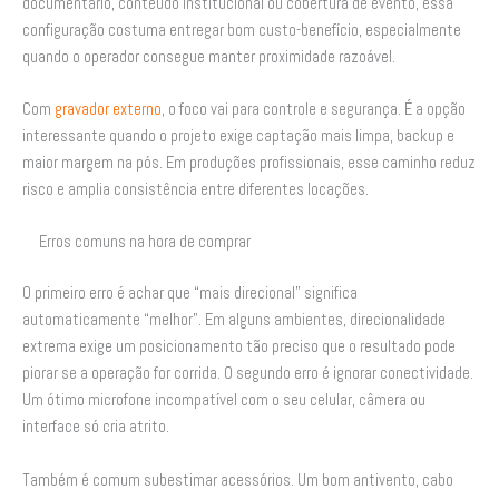
documentário, conteúdo institucional ou cobertura de evento, essa
configuração costuma entregar bom custo-benefício, especialmente
quando o operador consegue manter proximidade razoável.
Com
gravador externo
, o foco vai para controle e segurança. É a opção
interessante quando o projeto exige captação mais limpa, backup e
maior margem na pós. Em produções profissionais, esse caminho reduz
risco e amplia consistência entre diferentes locações.
Erros comuns na hora de comprar
O primeiro erro é achar que “mais direcional” significa
automaticamente “melhor”. Em alguns ambientes, direcionalidade
extrema exige um posicionamento tão preciso que o resultado pode
piorar se a operação for corrida. O segundo erro é ignorar conectividade.
Um ótimo microfone incompatível com o seu celular, câmera ou
interface só cria atrito.
Também é comum subestimar acessórios. Um bom antivento, cabo