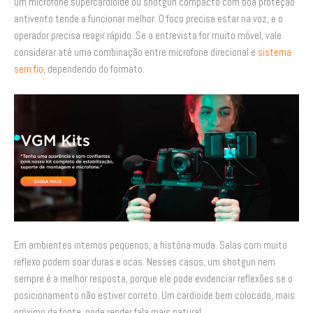
um microfone supercardioide ou shotgun compacto com boa proteção
antivento tende a funcionar melhor. O foco precisa estar na voz, e o
operador precisa reagir rápido. Se a entrevista for muito móvel, vale
considerar até uma combinação entre microfone direcional e
sistema
sem fio
, dependendo do formato.
Em ambientes internos pequenos, a história muda. Salas com muito
reflexo podem soar duras e ocas. Nesses casos, um shotgun nem
sempre é a melhor resposta, porque ele pode evidenciar reflexões se o
posicionamento não estiver correto. Um cardioide bem colocado, mais
próximo da fonte, pode render fala mais natural.