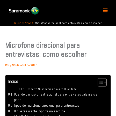
P
Ir
e
para
s
o
q
conteúdo
u
Início
News
Microfone direcional para entrevistas: como escolher
i
s
a
Microfone direcional para
r
entrevistas: como escolher
Por
/
30 de abril de 2026
Índice
Desperte Suas Ideias em Alta Qualidade
Quando o microfone direcional para entrevistas vale mais a
pena
Tipos de microfone direcional para entrevistas
O que realmente importa na escolha