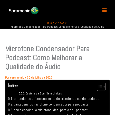
P
Ir
e
para
s
o
q
conteúdo
u
Início
News
Microfone Condensador Para Podcast: Como Melhorar a Qualidade do Áudio
i
s
a
r
Microfone Condensador Para
Podcast: Como Melhorar a
Qualidade do Áudio
Por
saramomic
/
30 de julho de 2025
Índice
Captura de Som Sem Limites
entendendo o funcionamento de microfones condensadores
vantagens do microfone condensador para podcasts
como escolher o microfone ideal para o seu podcast