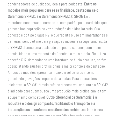
condensadores de qualidade, ideais para podcasts.
Entre os
modelos mais populares para essa finalidade, destacam-se o
Saramonic SR-XM1 e o Saramonic SR-XM2.
O
SR-XM1
é um
microfone condensador compacto, com padrão polar cardioide, que
garante boa captação da voz e redução de ruídos laterais. Sua
conexão é do tipo plugue P2, o que facilita o uso em smartphones e
câmeras, sendo ótimo para gravações móveis e setups simples. Já
o
SR-XM2
oferece uma qualidade um pouco superior, com maior
sensibilidade e uma resposta de frequência mais ampla. Ele utiliza
conexão XLR, demandando uma interface de áudio para uso, porém
possibilitando ajustes profissionais e maior controle da captação.
Ambos os modelos apresentam baixo nível de ruído interno,
garantindo gravações limpas e detalhadas. Para podcasters
iniciantes, o SR-XM1 é mais prático e acessível, enquanto o SR-XM2
é indicado para quem busca uma produção mais profissional e tem
equipamento compatível.
Outro diferencial da Saramonic é a
robustez e o design compacto, facilitando o transporte e a
instalação dos microfones em diferentes ambientes.
Isso é ideal
para podcasters que gravam em estúdios improvisados ou em