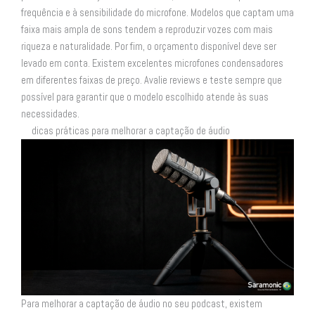
frequência e à sensibilidade do microfone. Modelos que captam uma
faixa mais ampla de sons tendem a reproduzir vozes com mais
riqueza e naturalidade. Por fim, o orçamento disponível deve ser
levado em conta. Existem excelentes microfones condensadores
em diferentes faixas de preço. Avalie reviews e teste sempre que
possível para garantir que o modelo escolhido atende às suas
necessidades.
dicas práticas para melhorar a captação de áudio
Para melhorar a captação de áudio no seu podcast, existem