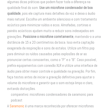
algumas dicas práticas que podem fazer toda a diferença na
qualidade final do som.
Use um microfone condensador de boa
qualidade
, pois ele captura mais detalhes da voz e deixa o áudio
mais natural. Escolha um ambiente silencioso e com tratamento
acústico para minimizar ruídos e ecos. Almofadas, cortinas e
painéis acústicos ajudam muito a reduzir sons indesejados em
gravações.
Posicione o microfone corretamente
, mantendo-o a uma
distância de 15 a 20 centímetros da boca. Isso evita captação
exagerada da respiração e sons de estalos. Utilize um filtro pop
para diminuir os ruídos causados pelas explosões de ar ao
pronunciar certas consoantes, como o “P” e o “B”. Caso possível,
prefira equipamentos com conexão XLR e utilize uma interface de
áudio para obter maior controle e qualidade na gravação. Por fim,
faça testes antes de iniciar a gravação definitiva para ajustar o
volume do microfone e garantir que o som esteja limpo e claro,
evitando distorções.
comparativo: microfones condensadores da saramonic para
podcast
A
Saramonic
é uma marca reconhecida por oferecer microfones