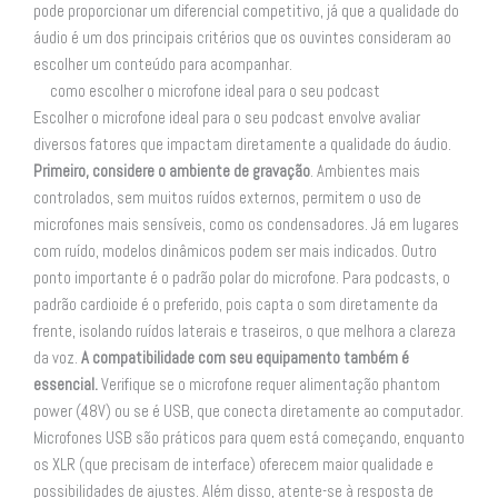
pode proporcionar um diferencial competitivo, já que a qualidade do
áudio é um dos principais critérios que os ouvintes consideram ao
escolher um conteúdo para acompanhar.
como escolher o microfone ideal para o seu podcast
Escolher o microfone ideal para o seu podcast envolve avaliar
diversos fatores que impactam diretamente a qualidade do áudio.
Primeiro, considere o ambiente de gravação
. Ambientes mais
controlados, sem muitos ruídos externos, permitem o uso de
microfones mais sensíveis, como os condensadores. Já em lugares
com ruído, modelos dinâmicos podem ser mais indicados. Outro
ponto importante é o padrão polar do microfone. Para podcasts, o
padrão cardioide é o preferido, pois capta o som diretamente da
frente, isolando ruídos laterais e traseiros, o que melhora a clareza
da voz.
A compatibilidade com seu equipamento também é
essencial.
Verifique se o microfone requer alimentação phantom
power (48V) ou se é USB, que conecta diretamente ao computador.
Microfones USB são práticos para quem está começando, enquanto
os XLR (que precisam de interface) oferecem maior qualidade e
possibilidades de ajustes. Além disso, atente-se à resposta de