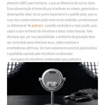
phantom (48V) para funcionar, o que os diferencia de outros tipos.
Essa alimentação é fornecida por interfaces ou mixers, garantindo o
desempenho ideal. Outro ponto importante é o padrão polar, que no
caso dos condensadores pode variar entre cardioide, omnidirecional
ou bidirecional. No
podcast
, o padrão cardioide é o mais usado, pois
capta o som na frente do microfone e reduz ruídos laterais. Vale
destacar que, por sua sensibilidade, o ambiente de gravação deve
ser controlado para minimizar ecos, ruídos externos e
interferências elétricas. Um bom isolamento acústico potencializa
a qualidade captada pelo microfone condensador.
vantagens do microfone condensador para podcasts