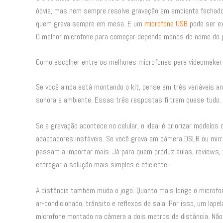
óbvia, mas nem sempre resolve gravação em ambiente fechado.
quem grava sempre em mesa. E um
microfone USB
pode ser ex
O melhor microfone para começar depende menos do nome do pr
Como escolher entre os melhores microfones para videomaker 
Se você ainda está montando o kit, pense em três variáveis ant
sonora e ambiente. Essas três respostas filtram quase tudo.
Se a gravação acontece no celular, o ideal é priorizar modelo
adaptadores instáveis. Se você grava em câmera DSLR ou mirr
passam a importar mais. Já para quem produz aulas, reviews,
entregar a solução mais simples e eficiente.
A distância também muda o jogo. Quanto mais longe o microfone
ar-condicionado, trânsito e reflexos da sala. Por isso, um la
microfone montado na câmera a dois metros de distância. Não 