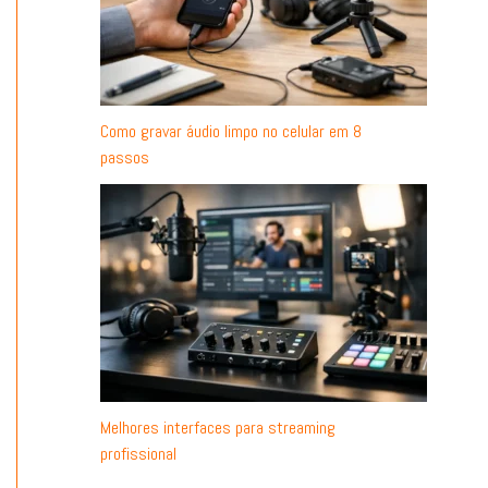
Como gravar áudio limpo no celular em 8
passos
Melhores interfaces para streaming
profissional