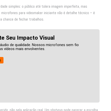
dade simples: o público até tolera imagem imperfeita, mas
 microfones para videomaker iniciante não é detalhe técnico – é
a chance de fechar trabalhos.
e Seu Impacto Visual
 áudio de qualidade. Nossos microfones sem fio
s vídeos mais envolventes.
s
ecido, não pela aplicação real. Um shotgun pode parecer a escolha