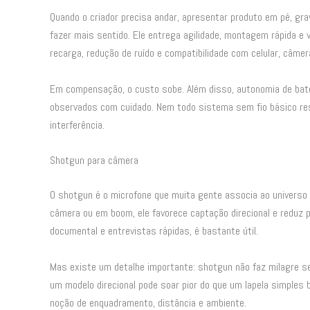
Quando o criador precisa andar, apresentar produto em pé, gra
fazer mais sentido. Ele entrega agilidade, montagem rápida e 
recarga, redução de ruído e compatibilidade com celular, câme
Em compensação, o custo sobe. Além disso, autonomia de bater
observados com cuidado. Nem todo sistema sem fio básico r
interferência.
Shotgun para câmera
O shotgun é o microfone que muita gente associa ao universo 
câmera ou em boom, ele favorece captação direcional e reduz 
documental e entrevistas rápidas, é bastante útil.
Mas existe um detalhe importante: shotgun não faz milagre se
um modelo direcional pode soar pior do que um lapela simples b
noção de enquadramento, distância e ambiente.