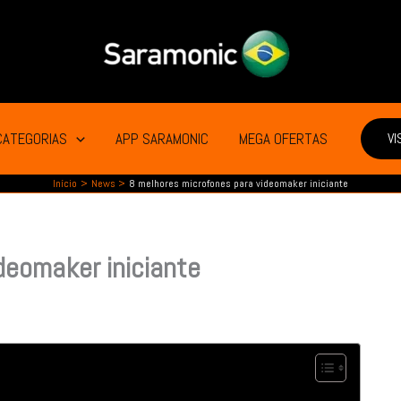
CATEGORIAS
APP SARAMONIC
MEGA OFERTAS
VI
Início
News
8 melhores microfones para videomaker iniciante
deomaker iniciante