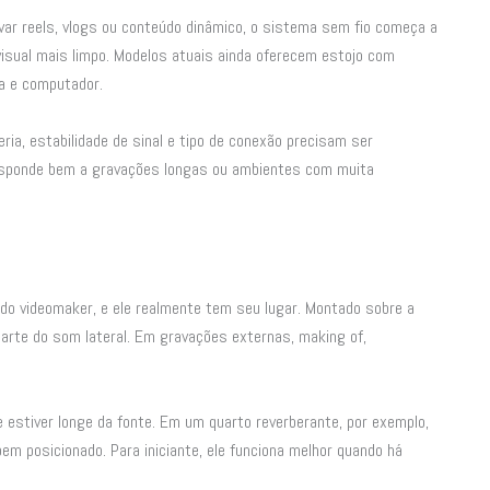
var reels, vlogs ou conteúdo dinâmico, o sistema sem fio começa a
visual mais limpo. Modelos atuais ainda oferecem estojo com
ra e computador.
ia, estabilidade de sinal e tipo de conexão precisam ser
esponde bem a gravações longas ou ambientes com muita
do videomaker, e ele realmente tem seu lugar. Montado sobre a
parte do som lateral. Em gravações externas, making of,
 estiver longe da fonte. Em um quarto reverberante, por exemplo,
em posicionado. Para iniciante, ele funciona melhor quando há