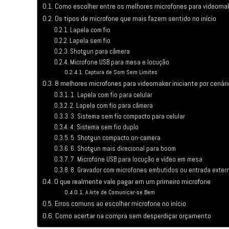
Como escolher entre os melhores microfones para videomak
Os tipos de microfone que mais fazem sentido no início
Lapela com fio
Lapela sem fio
Shotgun para câmera
Microfone USB para mesa e locução
Captura de Som Sem Limites
8 melhores microfones para videomaker iniciante por cenári
1. Lapela com fio para celular
2. Lapela com fio para câmera
3. Sistema sem fio compacto para celular
4. Sistema sem fio duplo
5. Shotgun compacto on-camera
6. Shotgun mais direcional para boom
7. Microfone USB para locução e vídeo em mesa
8. Gravador com microfones embutidos ou entrada exter
O que realmente vale pagar em um primeiro microfone
A Arte de Comunicar-se Bem
Erros comuns ao escolher microfone no início
Como acertar na compra sem desperdiçar orçamento