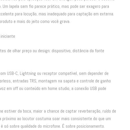
 Um lapela sem fio parece prático, mas pode ser exagero para
celente para locução, mas inadequado para captação em externa.
oduto e mais do jeito como você grava.
iniciante
es de olhar preço ou design: dispositivo, distância da fonte
s com USB-C, Lightning ou receptor compatível, sem depender de
orless, entradas TRS, montagem na sapata e controle de ganho
 voz em off ou conteúdo em home studio, a conexão USB pode
 estiver da boca, maior a chance de captar reverberação, ruído de
pela próximo ao locutor costuma soar mais consistente do que um
é só sobre qualidade do microfone. É sobre posicionamento.