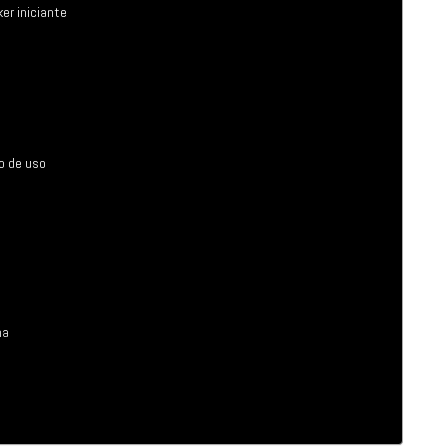
er iniciante
o de uso
na