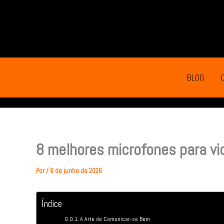
Ir
para
o
conteúdo
BLOG
8 melhores microfones para vi
Por
/
6 de junho de 2026
Índice
A Arte de Comunicar-se Bem