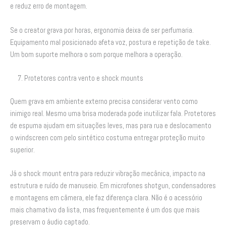
e reduz erro de montagem.
Se o creator grava por horas, ergonomia deixa de ser perfumaria.
Equipamento mal posicionado afeta voz, postura e repetição de take.
Um bom suporte melhora o som porque melhora a operação.
7. Protetores contra vento e shock mounts
Quem grava em ambiente externo precisa considerar vento como
inimigo real. Mesmo uma brisa moderada pode inutilizar fala. Protetores
de espuma ajudam em situações leves, mas para rua e deslocamento
o windscreen com pelo sintético costuma entregar proteção muito
superior.
Já o shock mount entra para reduzir vibração mecânica, impacto na
estrutura e ruído de manuseio. Em microfones shotgun, condensadores
e montagens em câmera, ele faz diferença clara. Não é o acessório
mais chamativo da lista, mas frequentemente é um dos que mais
preservam o áudio captado.