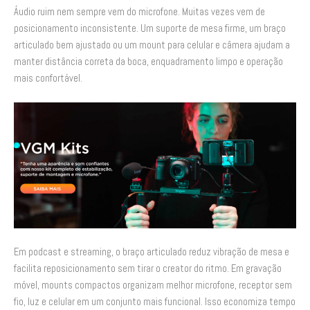
Áudio ruim nem sempre vem do microfone. Muitas vezes vem de
posicionamento inconsistente. Um suporte de mesa firme, um braço
articulado bem ajustado ou um mount para celular e câmera ajudam a
manter distância correta da boca, enquadramento limpo e operação
mais confortável.
Em podcast e streaming, o braço articulado reduz vibração de mesa e
facilita reposicionamento sem tirar o creator do ritmo. Em gravação
móvel, mounts compactos organizam melhor microfone, receptor sem
fio, luz e celular em um conjunto mais funcional. Isso economiza tempo