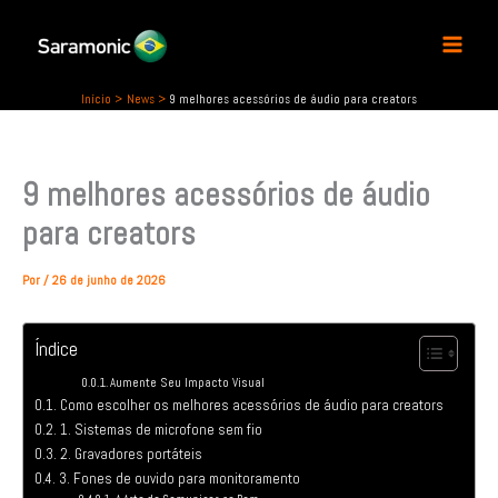
P
Ir
e
para
s
o
q
conteúdo
u
Início
News
9 melhores acessórios de áudio para creators
i
s
a
9 melhores acessórios de áudio
r
para creators
Por
/
26 de junho de 2026
Índice
Aumente Seu Impacto Visual
Como escolher os melhores acessórios de áudio para creators
1. Sistemas de microfone sem fio
2. Gravadores portáteis
3. Fones de ouvido para monitoramento