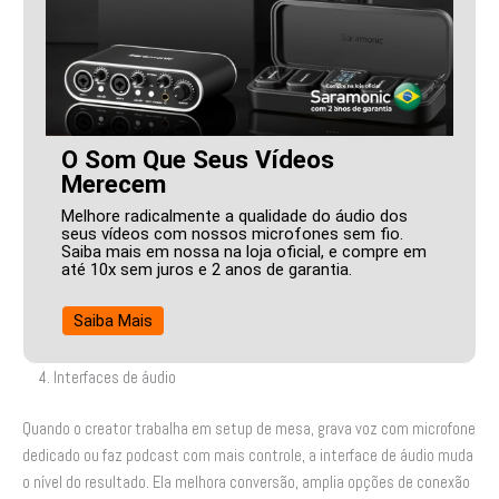
O Som Que Seus Vídeos
Merecem
Melhore radicalmente a qualidade do áudio dos
seus vídeos com nossos microfones sem fio.
Saiba mais em nossa na loja oficial, e compre em
até 10x sem juros e 2 anos de garantia.
Saiba Mais
4. Interfaces de áudio
Quando o creator trabalha em setup de mesa, grava voz com microfone
dedicado ou faz podcast com mais controle, a interface de áudio muda
o nível do resultado. Ela melhora conversão, amplia opções de conexão