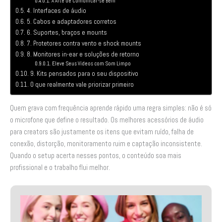
A Arte de Comunicar-se Bem
4. Interfaces de áudio
5. Cabos e adaptadores corretos
6. Suportes, braços e mounts
7. Protetores contra vento e shock mounts
8. Monitores in-ear e soluções de retorno
Eleve Seus Vídeos com Som Limpo
9. Kits pensados para o seu dispositivo
O que realmente vale priorizar primeiro
Quem grava com frequência aprende rápido uma regra simples: não é só
o microfone que define o resultado. Os melhores acessórios de áudio
para creators são justamente os itens que evitam ruído, falha de
conexão, distorção, monitoramento ruim e captação inconsistente.
Quando o setup acerta nesses pontos, o conteúdo soa mais
profissional e o trabalho flui melhor.