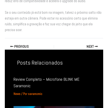
reduz erro de compatibilidade e acelera o upgrade do áudio.
Se o seu conteúdo já está bom na imagem, talvez o próximo salto não
esteja em outra câmera. Pode estar no acessório certo que elimina
ruído, simplifica a gravação e faz sua voz chegar do jeito que ela
precisa soar.
PREVIOUS
NEXT
Posts Relacionados
Review Completo – Microfone BLINK ME
Saramonic
News
/ Por
saramomic