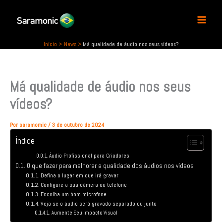
P
Ir
e
para
s
o
q
conteúdo
u
Início
News
Má qualidade de áudio nos seus vídeos?
i
s
a
Má qualidade de áudio nos seus
r
vídeos?
Por
saramomic
/
3 de outubro de 2024
Índice
Áudio Profissional para Criadores
O que fazer para melhorar a qualidade dos áudios nos vídeos
Defina o lugar em que irá gravar
Configure a sua câmera ou telefone
Escolha um bom microfone
Veja se o áudio será gravado separado ou junto
Aumente Seu Impacto Visual