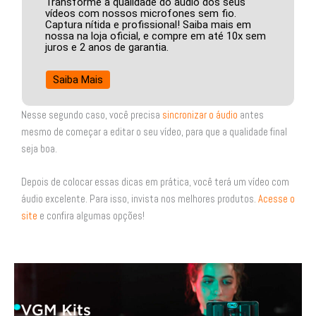
Transforme a qualidade do áudio dos seus
vídeos com nossos microfones sem fio.
Captura nítida e profissional! Saiba mais em
nossa na loja oficial, e compre em até 10x sem
juros e 2 anos de garantia.
Saiba Mais
Nesse segundo caso, você precisa
sincronizar o áudio
antes
mesmo de começar a editar o seu vídeo, para que a qualidade final
seja boa.
Depois de colocar essas dicas em prática, você terá um vídeo com
áudio excelente. Para isso, invista nos melhores produtos.
Acesse o
site
e confira algumas opções!