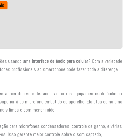
is
ações usando uma
interface de áudio para celular
? Com a variedade
ones profissionais ao smartphone pode fazer toda a diferença
ecta microfones profissionais e outros equipamentos de áudio ao
uperior à do microfone embutido do aparelho. Ela atua como uma
 mais limpa e com menor ruído.
cação para microfones condensadores, controle de ganho, e várias
ivos. Isso garante maior controle sobre o som captado,