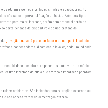
a é usado em algumas interfaces simples e adaptadores. No
de e não suporta pré-amplificação embutida. Além dos tipos
uetooth para maior liberdade, porém com potencial perda de
xão certa depende do dispositivo e do uso pretendido.
o de
gravação que você pretende fazer e da compatibilidade do
rofones condensadores, dinâmicos e lavalier, cada um indicado
ta sensibilidade, perfeito para podcasts, entrevistas e música.
requer uma interface de áudio que ofereça alimentação phantom
a ruídos ambientes. São indicados para situações externas ou
os e não necessitarem de alimentação externa.