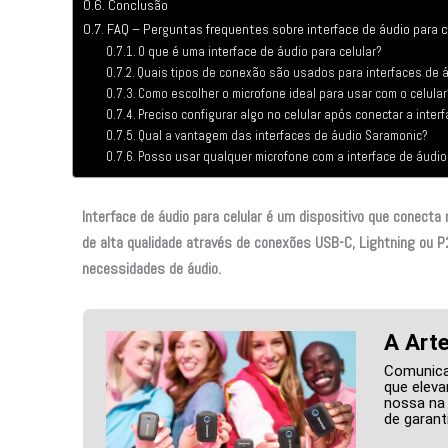
Conclusão
FAQ – Perguntas frequentes sobre interface de áudio para c
O que é uma interface de áudio para celular?
Quais tipos de conexão são usados para interfaces de 
Como escolher o microfone ideal para usar com o celular
Preciso configurar algo no celular após conectar a inter
Qual a vantagem das interfaces de áudio Saramonic?
Posso usar qualquer microfone com a interface de áudio
Interface de áudio para celular é um dispositivo que conect
de alta qualidade através de conexões USB-C, Lightning ou P
necessidades de áudio.
A Art
Comunicaç
que eleva
nossa na 
de garanti