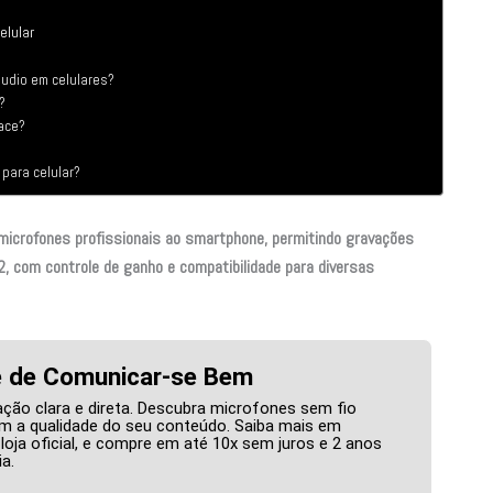
elular
áudio em celulares?
?
face?
 para celular?
a microfones profissionais ao smartphone, permitindo gravações
2, com controle de ganho e compatibilidade para diversas
e de Comunicar-se Bem
ão clara e direta. Descubra microfones sem fio
m a qualidade do seu conteúdo. Saiba mais em
loja oficial, e compre em até 10x sem juros e 2 anos
a.