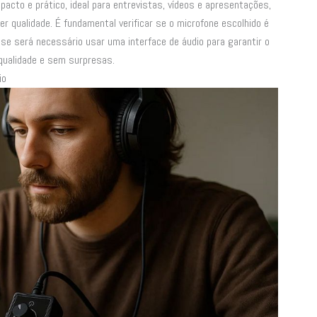
acto e prático, ideal para entrevistas, vídeos e apresentações,
r qualidade. É fundamental verificar se o microfone escolhido é
e será necessário usar uma interface de áudio para garantir o
qualidade e sem surpresas.
io