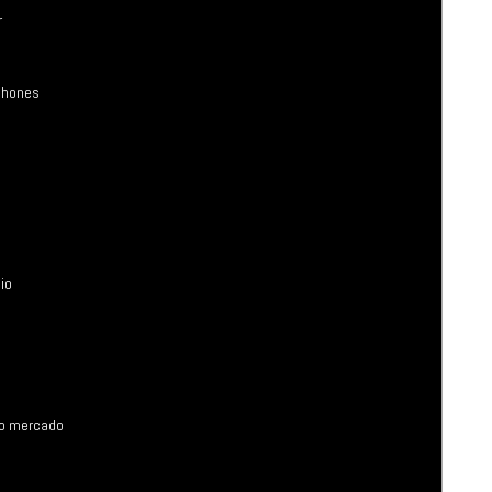
r
phones
io
do mercado