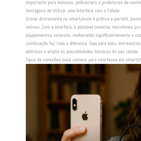
importante para músicos, podcasters e produtores de conte
Vantagens de Utilizar uma Interface com o Celular
Gravar diretamente no smartphone é prático e portátil, poré
nativos. Com a interface, é possível conectar microfones pro
equipamentos externos, melhorando significativamente o resu
combinação faz toda a diferença. Seja para lives, entrevistas
elétricos e amplia as possibilidades técnicas do seu celular.
Tipos de conexões mais comuns para interfaces em smartp