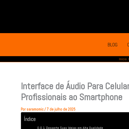
Ir
para
o
conteúdo
BLOG
Início
Interface de Áudio Para Celul
Profissionais ao Smartphone
Por
saramomic
/
7 de julho de 2025
Índice
Desperte Suas Ideias em Alta Qualidade