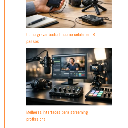
Como gravar áudio limpo no celular em 8
passos
Melhores interfaces para streaming
profissional