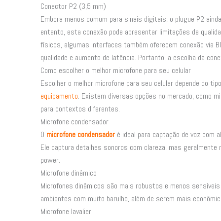
Conector P2 (3,5 mm)
Embora menos comum para sinais digitais, o plugue P2 aind
entanto, esta conexão pode apresentar limitações de qualida
físicos, algumas interfaces também oferecem conexão via Bl
qualidade e aumento de latência. Portanto, a escolha da cone
Como escolher o melhor microfone para seu celular
Escolher o melhor microfone para seu celular depende do tip
equipamento
. Existem diversas opções no mercado, como mic
para contextos diferentes.
Microfone condensador
O
microfone condensador
é ideal para captação de voz com al
Ele captura detalhes sonoros com clareza, mas geralmente 
power.
Microfone dinâmico
Microfones dinâmicos são mais robustos e menos sensíveis 
ambientes com muito barulho, além de serem mais econômic
Microfone lavalier