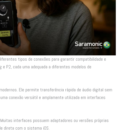
iferentes tipos de conexões para garantir compatibilidade e
ng e P2, cada uma adequada a diferentes modelos de
dernos. Ele permite transferência rápida de áudio digital sem
É uma conexão versátil e amplamente utilizada em interfaces
. Muitas interfaces possuem adaptadores ou versões próprias
de direta com o sistema iOS.