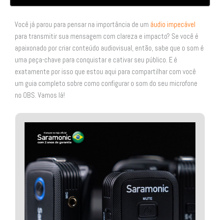
Você já parou para pensar na importância de um
áudio impecável
para transmitir sua mensagem com clareza e impacto? Se você é
apaixonado por criar conteúdo audiovisual, então, sabe que o som é
uma peça-chave para conquistar e cativar seu público. E é
exatamente por isso que estou aqui para compartilhar com você
um guia completo sobre como configurar o som do seu microfone
no OBS. Vamos lá!