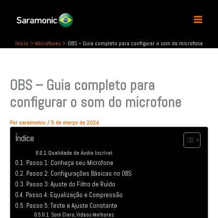
P
Ir
e
para
s
o
q
conteúdo
u
Início
Microfones
OBS – Guia completo para configurar o som do microfone
i
s
a
OBS – Guia completo para
r
configurar o som do microfone
Por
saramomic
/
5 de março de 2024
Índice
Qualidade de Áudio Incrível
Passo 1: Conheça seu Microfone
Passo 2: Configurações Básicas no OBS
Passo 3: Ajuste do Filtro de Ruído
Passo 4: Equalização e Compressão
Passo 5: Teste e Ajuste Constante
Som Claro, Vídeos Melhores