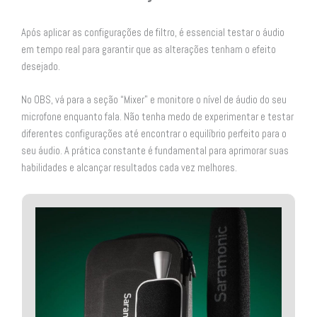
Após aplicar as configurações de filtro, é essencial testar o áudio
em tempo real para garantir que as alterações tenham o efeito
desejado.
No OBS, vá para a seção “Mixer” e monitore o nível de áudio do seu
microfone enquanto fala. Não tenha medo de experimentar e testar
diferentes configurações até encontrar o equilíbrio perfeito para o
seu áudio. A prática constante é fundamental para aprimorar suas
habilidades e alcançar resultados cada vez melhores.