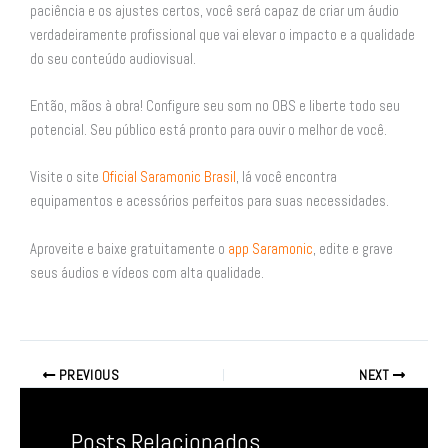
paciência e os ajustes certos, você será capaz de criar um áudio
verdadeiramente profissional que vai elevar o impacto e a qualidade
do seu conteúdo audiovisual.
Então, mãos à obra! Configure seu som no OBS e liberte todo seu
potencial. Seu público está pronto para ouvir o melhor de você.
Visite o site
Oficial Saramonic Brasil
, lá você encontra
equipamentos e acessórios perfeitos para suas necessidades.
Aproveite e baixe gratuitamente o
app Saramonic
, edite e grave
seus áudios e vídeos com alta qualidade.
PREVIOUS
NEXT
Posts Relacionados