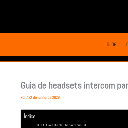
Ir
para
o
conteúdo
BLOG
Guia de headsets intercom par
Por
/
22 de junho de 2026
Índice
Aumente Seu Impacto Visual