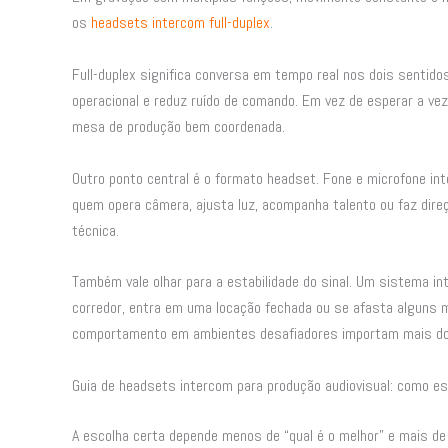
os
headsets intercom full-duplex
.
Full-duplex significa conversa em tempo real nos dois sentidos
operacional e reduz ruído de comando. Em vez de esperar a ve
mesa de produção bem coordenada.
Outro ponto central é o formato headset. Fone e microfone int
quem opera câmera, ajusta luz, acompanha talento ou faz dire
técnica.
Também vale olhar para a estabilidade do sinal. Um sistema i
corredor, entra em uma locação fechada ou se afasta alguns m
comportamento em ambientes desafiadores importam mais do 
Guia de headsets intercom para produção audiovisual: como es
A escolha certa depende menos de “qual é o melhor” e mais de