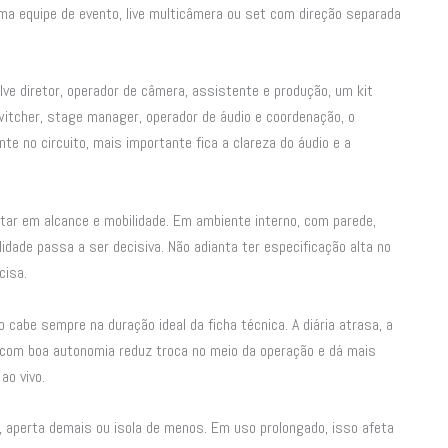
a equipe de evento, live multicâmera ou set com direção separada
lve diretor, operador de câmera, assistente e produção, um kit
witcher, stage manager, operador de áudio e coordenação, o
e no circuito, mais importante fica a clareza do áudio e a
ar em alcance e mobilidade. Em ambiente interno, com parede,
idade passa a ser decisiva. Não adianta ter especificação alta no
cisa.
 cabe sempre na duração ideal da ficha técnica. A diária atrasa, a
com boa autonomia reduz troca no meio da operação e dá mais
ao vivo.
 aperta demais ou isola de menos. Em uso prolongado, isso afeta