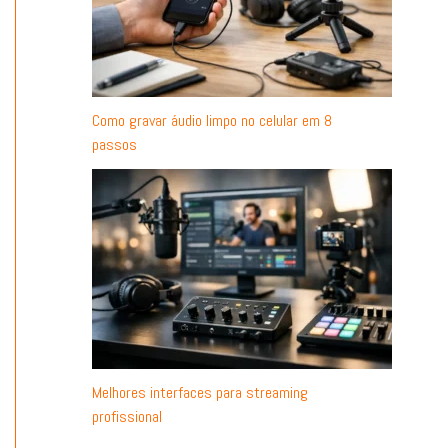
Como gravar áudio limpo no celular em 8
passos
Melhores interfaces para streaming
profissional