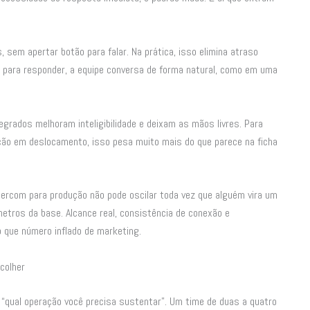
, sem apertar botão para falar. Na prática, isso elimina atraso
z para responder, a equipe conversa de forma natural, como em uma
egrados melhoram inteligibilidade e deixam as mãos livres. Para
ção em deslocamento, isso pesa muito mais do que parece na ficha
ntercom para produção não pode oscilar toda vez que alguém vira um
etros da base. Alcance real, consistência de conexão e
que número inflado de marketing.
colher
 “qual operação você precisa sustentar”. Um time de duas a quatro