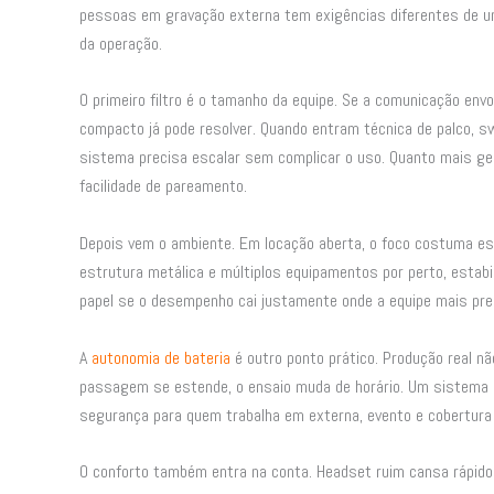
pessoas em gravação externa tem exigências diferentes de um
da operação.
O primeiro filtro é o tamanho da equipe. Se a comunicação envo
compacto já pode resolver. Quando entram técnica de palco, s
sistema precisa escalar sem complicar o uso. Quanto mais gent
facilidade de pareamento.
Depois vem o ambiente. Em locação aberta, o foco costuma est
estrutura metálica e múltiplos equipamentos por perto, estabil
papel se o desempenho cai justamente onde a equipe mais pre
A
autonomia de bateria
é outro ponto prático. Produção real não
passagem se estende, o ensaio muda de horário. Um sistema 
segurança para quem trabalha em externa, evento e cobertura 
O conforto também entra na conta. Headset ruim cansa rápido,