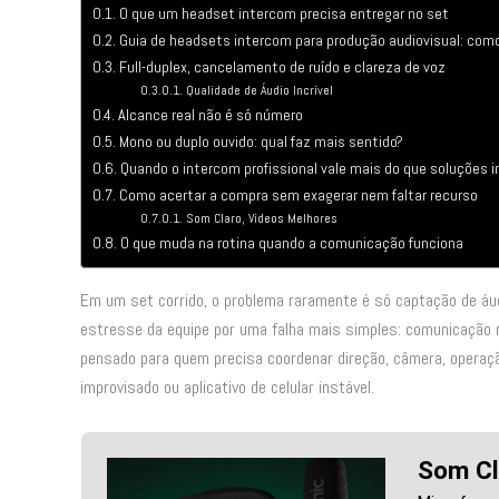
O que um headset intercom precisa entregar no set
Guia de headsets intercom para produção audiovisual: com
Full-duplex, cancelamento de ruído e clareza de voz
Qualidade de Áudio Incrível
Alcance real não é só número
Mono ou duplo ouvido: qual faz mais sentido?
Quando o intercom profissional vale mais do que soluções 
Como acertar a compra sem exagerar nem faltar recurso
Som Claro, Vídeos Melhores
O que muda na rotina quando a comunicação funciona
Em um set corrido, o problema raramente é só captação de á
estresse da equipe por uma falha mais simples: comunicação r
pensado para quem precisa coordenar direção, câmera, operação
improvisado ou aplicativo de celular instável.
Som Cl