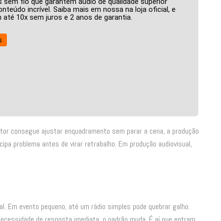
 sem fio que garantem áudio de qualidade superior
nteúdo incrível. Saiba mais em nossa na loja oficial, e
até 10x sem juros e 2 anos de garantia.
s
retor consegue ajustar enquadramento sem parar a cena, a produção
cipa problema antes de virar retrabalho. Em produção audiovisual,
l. Em evento pequeno, até um rádio simples pode quebrar galho.
ecessidade de resposta imediata, o padrão muda. É aí que entram