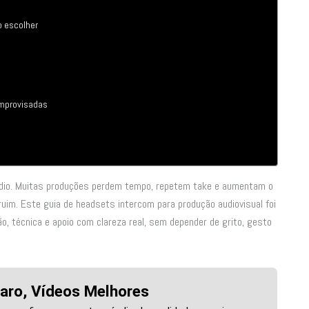
o escolher
improvisadas
udio. Muitas produções perdem tempo, repetem take e aumentam o
uim. Este guia de headsets intercom para produção audiovisual foi
, técnica e apoio com clareza real, sem depender de grito, gesto
aro, Vídeos Melhores