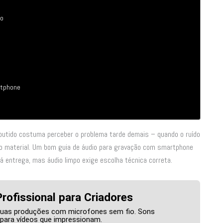
so
rtphone
mbutido costuma perceber o problema tarde demais – quando o ruído
 o material. Um bom guia de áudio para gravação com smartphone
á entrega, mas áudio limpo exige escolha técnica correta.
rofissional para Criadores
suas produções com microfones sem fio. Sons
s para vídeos que impressionam.