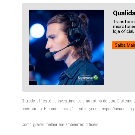
Qualida
Transform
microfones
loja oficia
Saiba Mai
O trade-off está no investimento e na rotina de uso. Sistema
acessórios. Em compensação, entrega uma experiência mais pro
Como gravar melhor em ambientes difíceis