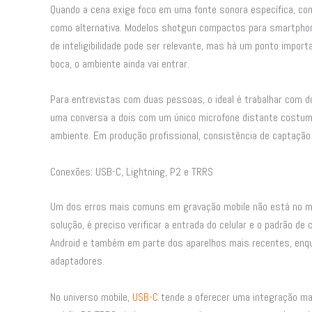
Quando a cena exige foco em uma fonte sonora específica, com
como alternativa. Modelos shotgun compactos para smartphon
de inteligibilidade pode ser relevante, mas há um ponto importa
boca, o ambiente ainda vai entrar.
Para entrevistas com duas pessoas, o ideal é trabalhar com d
uma conversa a dois com um único microfone distante costuma
ambiente. Em produção profissional, consistência de captaçã
Conexões: USB-C, Lightning, P2 e TRRS
Um dos erros mais comuns em gravação mobile não está no mic
solução, é preciso verificar a entrada do celular e o padrão 
Android e também em parte dos aparelhos mais recentes, enqu
adaptadores.
No universo mobile,
USB-C
tende a oferecer uma integração mai