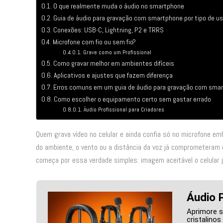
O que realmente muda o áudio no smartphone
Guia de áudio para gravação com smartphone por tipo de u
Conexões: USB-C, Lightning, P2 e TRRS
Microfone com fio ou sem fio?
Grave como um Profissional
Como gravar melhor em ambientes difíceis
Aplicativos e ajustes que fazem diferença
Erros comuns em um guia de áudio para gravação com sma
Como escolher o equipamento certo sem gastar errado
Áudio Profissional para Criadores
Quem grava vídeo no celular e ainda confia só no microfone e
do ambiente, o vento ou a distância da voz já comprometeram
começa por essa verdade simples: imagem aceitável o celular j
Áudio P
Aprimore 
cristalino