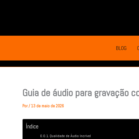
Ir
para
o
conteúdo
BLOG
Guia de áudio para gravação 
Por
/
13 de maio de 2026
Índice
Qualidade de Áudio Incrível