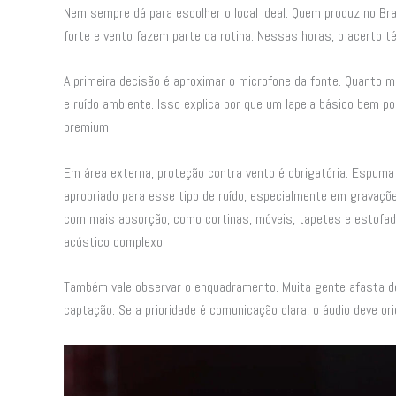
Nem sempre dá para escolher o local ideal. Quem produz no Bras
forte e vento fazem parte da rotina. Nessas horas, o acerto téc
A primeira decisão é aproximar o microfone da fonte. Quanto m
e ruído ambiente. Isso explica por que um lapela básico bem p
premium.
Em área externa, proteção contra vento é obrigatória. Espuma 
apropriado para esse tipo de ruído, especialmente em gravaçõe
com mais absorção, como cortinas, móveis, tapetes e estofad
acústico complexo.
Também vale observar o enquadramento. Muita gente afasta dema
captação. Se a prioridade é comunicação clara, o áudio deve ori