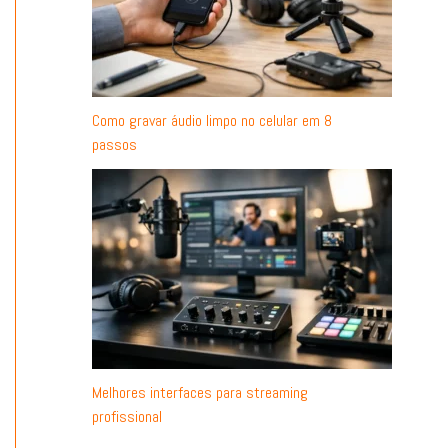
Como gravar áudio limpo no celular em 8
passos
Melhores interfaces para streaming
profissional