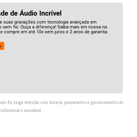
de de Áudio Incrível
e suas gravações com tecnologia avançada em
 sem fio. Ouça a diferença! Saiba mais em nossa na
l, e compre em até 10x sem juros e 2 anos de garantia.
s
 sem fio exige atenção com bateria, pareamento e gerenciamento de
fissional e escalável.