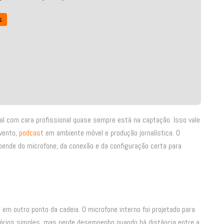
s
al com cara profissional quase sempre está na captação. Isso vale
evento,
podcast
em ambiente móvel e produção jornalística. O
nde do microfone, da conexão e da configuração certa para
em outro ponto da cadeia. O microfone interno foi projetado para
nários simples, mas perde desempenho quando há distância entre a