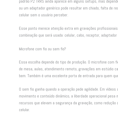
padrão P2 TRRS ainda aparece em alguns setups, mas depende 
ou um adaptador genérico pode resultar em chiado, falta de r
celular sem o usuário perceber.
Esse ponto merece atenção extra em gravações profissionais 
combinação que será usada: celular, cabo, receptor, adaptador e
Microfone com fio ou sem fio?
Essa escolha depende do tipo de produção. O microfone com fi
de mesa, aulas, atendimento remoto, gravações em estúdio ca
bem. Também é uma excelente porta de entrada para quem quer
O sem fio ganha quando a operação pede agilidade. Em vídeos 
movimento e conteúdo dinâmico, a liberdade operacional pesa 
recursos que elevam a segurança da gravação, como redução d
celular.