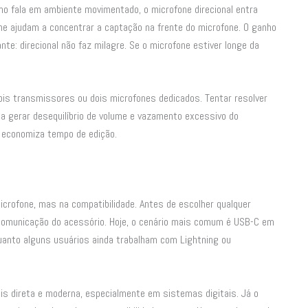
o fala em ambiente movimentado, o microfone direcional entra
e ajudam a concentrar a captação na frente do microfone. O ganho
nte: direcional não faz milagre. Se o microfone estiver longe da
ois transmissores ou dois microfones dedicados. Tentar resolver
 gerar desequilíbrio de volume e vazamento excessivo do
o economiza tempo de edição.
rofone, mas na compatibilidade. Antes de escolher qualquer
de comunicação do acessório. Hoje, o cenário mais comum é USB-C em
anto alguns usuários ainda trabalham com Lightning ou
s direta e moderna, especialmente em sistemas digitais. Já o