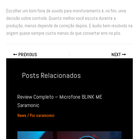
Escolher um bom fone de ouvido para monitoramento é, no fim, uma
decisão sobre controle. Quanto melhor você escuta durante a
produção, menos depende de correção depois. E áudio bem resolvido na
origem quase sempre custa menos do que consertar erro na pós.
PREVIOUS
NEXT
Posts Relacionados
Review Completo – Microfone BLINK ME
Saramonic
News
/ Por
saramomic