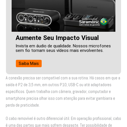
Aumente Seu Impacto Visual
Invista em áudio de qualidade. Nossos microfones
sem fio tornam seus vídeos mais envolventes.
Saiba Mais
A conexão precisa ser compatível com a sua rotina. Há casos em que a
saída é P2 de 3,5 mm, em outros P10, USB-C ou até adaptadores
específicos. Quem trabalha com câmera, gravador, computador e
smartphone precisa olhar isso com atenção para evitar gambiarra e
perda de praticidade.
O cabo removível é outro diferencial útil. Em operação profissional, cabo
é uma das partes que mais sofrem desgaste. Ter possibilidade de