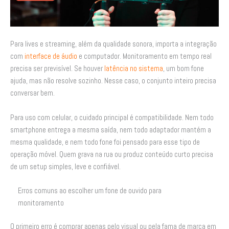
Para lives e streaming, além da qualidade sonora, importa a integração
com
interface de áudio
e computador. Monitoramento em tempo real
precisa ser previsível. Se houver
latência no sistema
, um bom fone
ajuda, mas não resolve sozinho. Nesse caso, o conjunto inteiro precisa
conversar bem.
Para uso com celular, o cuidado principal é compatibilidade. Nem todo
smartphone entrega a mesma saída, nem todo adaptador mantém a
mesma qualidade, e nem todo fone foi pensado para esse tipo de
operação móvel. Quem grava na rua ou produz conteúdo curto precisa
de um setup simples, leve e confiável.
Erros comuns ao escolher um fone de ouvido para
monitoramento
O primeiro erro é comprar apenas pelo visual ou pela fama de marca em