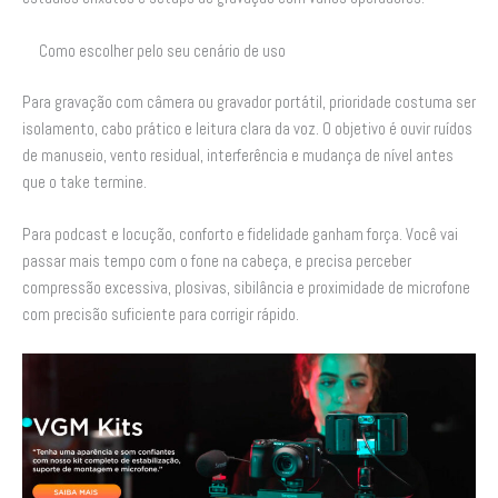
Como escolher pelo seu cenário de uso
Para gravação com câmera ou gravador portátil, prioridade costuma ser
isolamento, cabo prático e leitura clara da voz. O objetivo é ouvir ruídos
de manuseio, vento residual, interferência e mudança de nível antes
que o take termine.
Para podcast e locução, conforto e fidelidade ganham força. Você vai
passar mais tempo com o fone na cabeça, e precisa perceber
compressão excessiva, plosivas, sibilância e proximidade de microfone
com precisão suficiente para corrigir rápido.