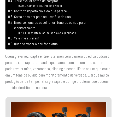
O que avaliar antes de comprar
Aumente Seu Impacto Visual
Conforto importa mais do que parece
Como escolher pelo seu cenário de uso
Erros comuns ao escolher um fone de ouvido para
monitoramento
Desperte Suas Ideias em Alta Qualidade
Vale investir mais?
Quando trocar o seu fone atual
Quem grava voz, capta entrevista, monitora câmera ou edita podcast
percebe isso rápido: um áudio que parece bom em um fone comum
pode revelar ruído, vazamento, clipping e desequilíbrio assim que entra
em um fone de ouvido para monitoramento de verdade. É aí que muita
produção perde tempo, refaz gravação e corrige problema que poderia
ter sido identificado na hora.