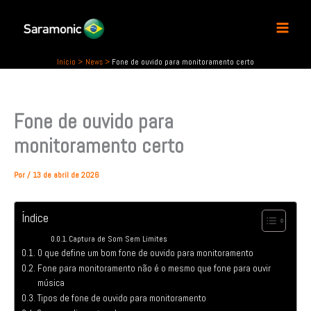
P
Ir
e
para
s
o
q
conteúdo
u
Início
News
Fone de ouvido para monitoramento certo
i
s
a
Fone de ouvido para
r
monitoramento certo
Por
/
13 de abril de 2026
Índice
Captura de Som Sem Limites
O que define um bom fone de ouvido para monitoramento
Fone para monitoramento não é o mesmo que fone para ouvir
música
Tipos de fone de ouvido para monitoramento