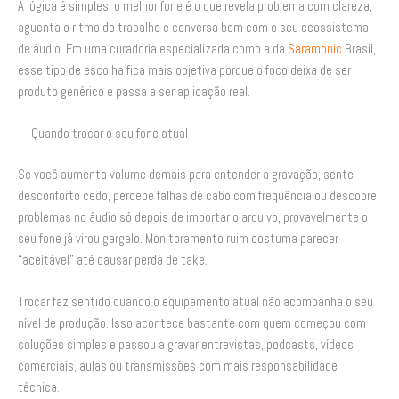
A lógica é simples: o melhor fone é o que revela problema com clareza,
aguenta o ritmo do trabalho e conversa bem com o seu ecossistema
de áudio. Em uma curadoria especializada como a da
Saramonic
Brasil,
esse tipo de escolha fica mais objetiva porque o foco deixa de ser
produto genérico e passa a ser aplicação real.
Quando trocar o seu fone atual
Se você aumenta volume demais para entender a gravação, sente
desconforto cedo, percebe falhas de cabo com frequência ou descobre
problemas no áudio só depois de importar o arquivo, provavelmente o
seu fone já virou gargalo. Monitoramento ruim costuma parecer
“aceitável” até causar perda de take.
Trocar faz sentido quando o equipamento atual não acompanha o seu
nível de produção. Isso acontece bastante com quem começou com
soluções simples e passou a gravar entrevistas, podcasts, vídeos
comerciais, aulas ou transmissões com mais responsabilidade
técnica.