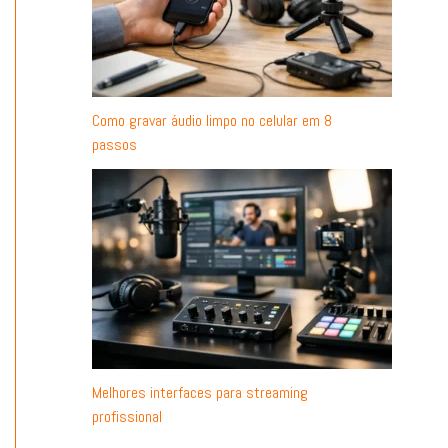
Como gravar áudio limpo no celular em 8
passos
Melhores interfaces para streaming
profissional