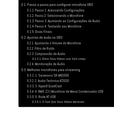
Passo a passo para configurar microfone OBS
Passo 1: Acessando Configurações
Passo 2: Selecionando o Microfone
Passo 3: Ajustando as Configurações de Áudio
Passo 4: Testando seu Microfone
Dicas Finais
Ajustes de áudio no OBS
Ajustando o Volume do Microfone
Filtro de Ruído
Compressão de Áudio
Eleve Seus Vídeos com Som Limpo
Monitoração de Áudio
Melhores microfones para streaming
1. Saramonic SR-MV2000
2. Audio-Technica AT2020
3. HyperX QuadCast
4. XMIC Z3 | Microfone de Mesa Condensador USB
5. Rode NT-USB
O Som Que Seus Vídeos Merecem