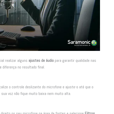
ial realizar alguns
ajustes de áudio
para garantir qualidade nas
iferença no resultado final.
calize o controle deslizante do microfone e ajuste-o até que o
 a sua voz não fique muito baixa nem muito alta.
o direito no seu microfone na área de fontes e selecione
Filtros
.