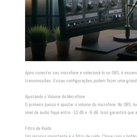
Após conectar seu microfone e selecioná-lo no OBS, é essenc
transmissões. Essas configurações podem fazer uma grande d
Ajustando o Volume do Microfone
O primeiro passo é ajustar o volume do microfone. No OBS, lo
nível de áudio fique entre -10 dB e -6 dB. Isso garantirá que
Filtro de Ruído
Um recurso importante é o filtro de ruído. Clique com o botã