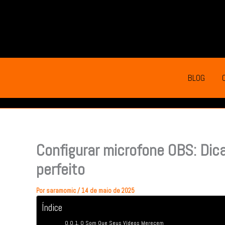
Ir
para
o
conteúdo
BLOG
Configurar microfone OBS: Dica
perfeito
Por
saramomic
/
14 de maio de 2025
Índice
O Som Que Seus Vídeos Merecem