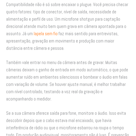
Compatibilidade não é só sobre encaixar o plugue. Você precisa checar
quatro fatores: tipo de conector, nível de saída, necessidade de
alimentação e perfil de uso. Um microfone shotgun para captação
direcional atende muito bem quem grava em câmera apontada para o
assunto. Já um
lapela sem fio
faz mais sentido para entrevistas,
apresentação, gravação em movimento e produção com maior
distância entre câmera e pessoa.
Também vale entrar no menu da câmera antes de gravar. Muitas
câmeras deixam o ganho de entrada em modo automático, o que pode
aumentar ruído em ambientes silenciosos e bombear o áudio em falas
com variação de volume. Se houver ajuste manual, é melhor trabalhar
com nível controlado, testando a voz real da gravação e
acompanhando o medidor.
Se a sua câmera oferece saída para fone, monitore o áudio. Isso evita
descobrir depois que o cabo estava mal encaixado, que havia
interferência de rádio ou que o microfone esbarrou na roupa o tempo
todo. Em produção audiovisual, monitoramento não é luxo. É prevenção.