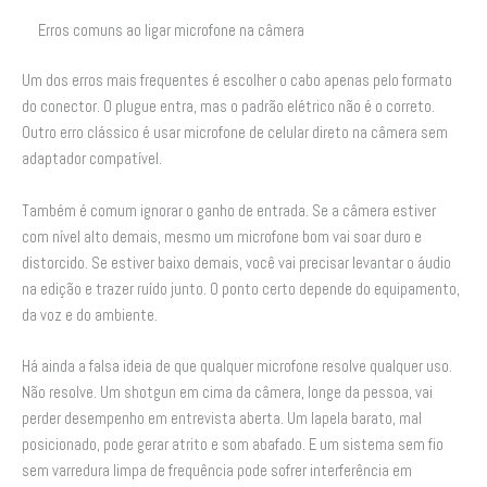
Erros comuns ao ligar microfone na câmera
Um dos erros mais frequentes é escolher o cabo apenas pelo formato
do conector. O plugue entra, mas o padrão elétrico não é o correto.
Outro erro clássico é usar microfone de celular direto na câmera sem
adaptador compatível.
Também é comum ignorar o ganho de entrada. Se a câmera estiver
com nível alto demais, mesmo um microfone bom vai soar duro e
distorcido. Se estiver baixo demais, você vai precisar levantar o áudio
na edição e trazer ruído junto. O ponto certo depende do equipamento,
da voz e do ambiente.
Há ainda a falsa ideia de que qualquer microfone resolve qualquer uso.
Não resolve. Um shotgun em cima da câmera, longe da pessoa, vai
perder desempenho em entrevista aberta. Um lapela barato, mal
posicionado, pode gerar atrito e som abafado. E um sistema sem fio
sem varredura limpa de frequência pode sofrer interferência em