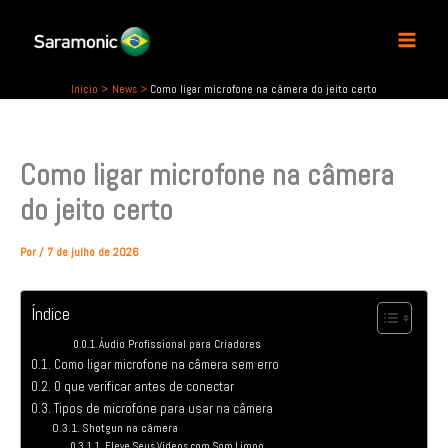
P
Ir
e
para
s
o
q
conteúdo
u
Início
News
Como ligar microfone na câmera do jeito certo
i
s
a
Como ligar microfone na câmera
r
do jeito certo
Por
/
7 de julho de 2026
Índice
Áudio Profissional para Criadores
Como ligar microfone na câmera sem erro
O que verificar antes de conectar
Tipos de microfone para usar na câmera
Shotgun na câmera
Eleve Seus Vídeos com Som Limpo