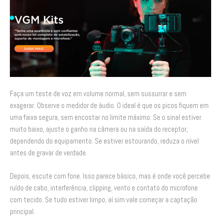
Faça um teste de voz em volume normal, sem sussurrar e sem
exagerar. Observe o medidor de áudio. O ideal é que os picos fiquem em
uma faixa segura, sem encostar no limite máximo. Se o sinal estiver
muito baixo, ajuste o ganho na câmera ou na saída do receptor,
dependendo do equipamento. Se estiver estourando, reduza o nível
antes de gravar de verdade.
Depois, escute com fone. Isso parece básico, mas é onde você percebe
ruído de cabo, interferência, clipping, vento e contato do microfone
com tecido. Se tudo estiver limpo, aí sim vale começar a captação
principal.