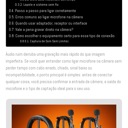
Lapela e sistema sem fio
Passo a passo para ligar corretamente
Erros comuns ao ligar microfone na câmera
Quando usar adaptador, receptor ou interface
Vale a pena gravar direto na câmera?
Como escolher o equipamento certo para esse tipo de conexão
Captura de Som Sem Limites
Áudio ruim derruba uma gravação mais rápido do que imagem
imperfeita. Se você quer entender como ligar microfone na câmera sem
perder tempo com cabo errado, chiado, sinal baixo ou
incompatibilidade, o ponto principal é simples: antes de conectar
qualquer coisa, você precisa confirmar a entrada da câmera, a saída do
microfone e o tipo de captação ideal para o seu uso.