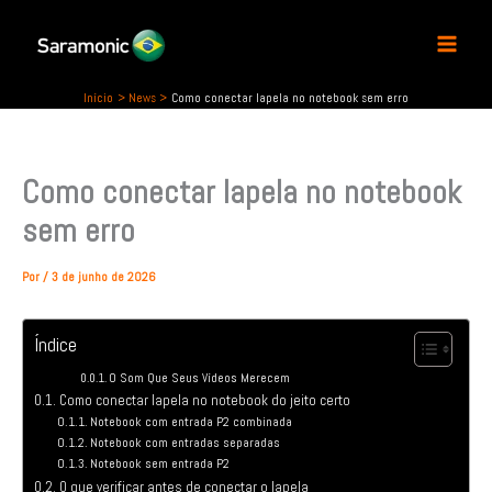
P
Ir
e
para
s
o
q
conteúdo
u
Início
News
Como conectar lapela no notebook sem erro
i
s
a
Como conectar lapela no notebook
r
sem erro
Por
/
3 de junho de 2026
Índice
O Som Que Seus Vídeos Merecem
Como conectar lapela no notebook do jeito certo
Notebook com entrada P2 combinada
Notebook com entradas separadas
Notebook sem entrada P2
O que verificar antes de conectar o lapela