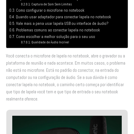
Captura de Som Sem Limites
Como configurar o microfone no notebook
Quando usar adaptador para conectar lapela no notebook
Vale mais a pena usar lapela USB ou interface de áudio?
Problemas comuns ao conectar lapela no notebook
Como escolher a melhor solução para o seu uso
Qualidade de Áudio Incrível
Você conecta o microfone de lapela no notebook, abre o gravador ou a
plataforma de reunião e nada acontece. Em muitos casos, o problema
não está no microfone. Está no padrão do conector, na entrada do
computador ou na configuração de áudio. Se a sua dúvida é como
conectar lapela no notebook, o caminho certo começa por identificar
que tipo de lapela você tem e que tipo de entrada o seu notebook
realmente oferece.