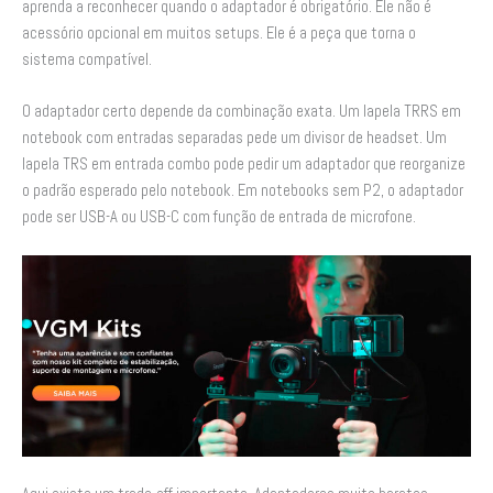
aprenda a reconhecer quando o adaptador é obrigatório. Ele não é
acessório opcional em muitos setups. Ele é a peça que torna o
sistema compatível.
O adaptador certo depende da combinação exata. Um lapela TRRS em
notebook com entradas separadas pede um divisor de headset. Um
lapela TRS em entrada combo pode pedir um adaptador que reorganize
o padrão esperado pelo notebook. Em notebooks sem P2, o adaptador
pode ser USB-A ou USB-C com função de entrada de microfone.