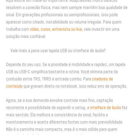
Aqui existe um trade-off importante. Adaptadores muito baratos
resolvem a conexão física, mas nem sempre mantêm boa qualidade de
sinal. Em gravações profissionais ou semiprofissionais, isso pode
aparecer como chiado, instabilidade ou volume irregular. Para quem
trabalha com
vídeo, curso, entrevista ou live
, vale investir em uma
solução mais confiável.
Vale mais a pena usar lapela USB ou interface de áudio?
Depende do seu uso. Se a prioridade é mobilidade e rapidez, um lapela
USB ou USB-C simplifica bastante a rotina. Você elimina parte da
confusão entre TRS, TRRS e entrada combo. Para
criadores de
conteúdo
que gravam direto no notebook, isso reduz erro de operação.
Agora, se a sua demanda envolve controle mais fino, captação
recorrente e possibilidade de expandir o setup, a
interface de áudio
faz
mais sentido. Ela melhora a consistência do sinal, facilita o
monitoramento e aceita diferentes fontes com mais previsibilidade.
Não é o caminho mais compacto, mas é o mais sólido para quem