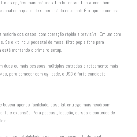
tre as opções mais práticas. Um kit desse tipo atende bem
fissional com qualidade superior à do notebook. É o tipo de compra
na maioria dos casos, com operação rápida e previsível. Em um bom
. Se o kit inclui pedestal de mesa, filtro pop e fone para
m está montando o primeiro setup.
com duas ou mais pessoas, múltiplas entradas e roteamento mais
Mas, para começar com agilidade, o USB é forte candidato.
e buscar apenas facilidade, esse kit entrega mais headroom,
mento e expansão. Para podcast, locução, cursos e conteúdo de
ício.
tador com estabilidade e melhor gerenciamento de sinal.