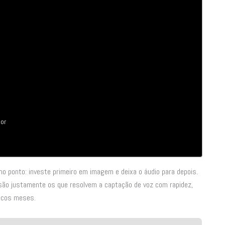
dor
ponto: investe primeiro em imagem e deixa o áudio para depois.
s são justamente os que resolvem a captação de voz com rapidez,
oucos meses.