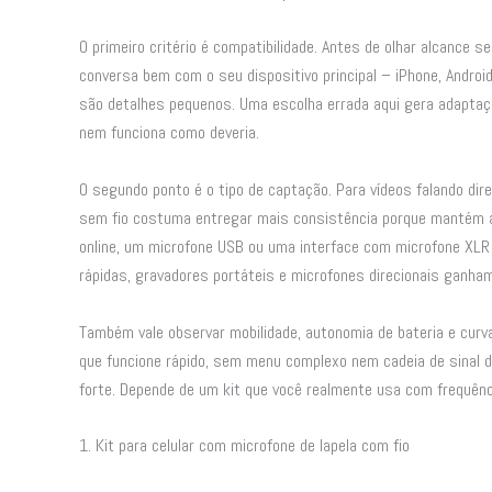
O primeiro critério é compatibilidade. Antes de olhar alcance s
conversa bem com o seu dispositivo principal – iPhone, Andro
são detalhes pequenos. Uma escolha errada aqui gera adaptação
nem funciona como deveria.
O segundo ponto é o tipo de captação. Para vídeos falando di
sem fio costuma entregar mais consistência porque mantém a
online, um microfone USB ou uma interface com microfone XLR 
rápidas, gravadores portáteis e microfones direcionais ganh
Também vale observar mobilidade, autonomia de bateria e curva
que funcione rápido, sem menu complexo nem cadeia de sinal di
forte. Depende de um kit que você realmente usa com frequênc
1. Kit para celular com microfone de lapela com fio