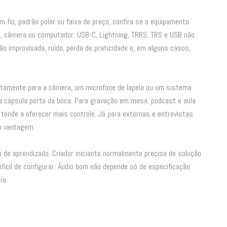
em fio, padrão polar ou faixa de preço, confira se o equipamento
id, câmera ou computador. USB-C, Lightning, TRRS, TRS e USB não
 improvisada, ruído, perda de praticidade e, em alguns casos,
retamente para a câmera, um microfone de lapela ou um sistema
 cápsula perto da boca. Para gravação em mesa, podcast e aula
tende a oferecer mais controle. Já para externas e entrevistas
am vantagem.
 de aprendizado. Criador iniciante normalmente precisa de solução
fícil de configurar. Áudio bom não depende só de especificação
ia.