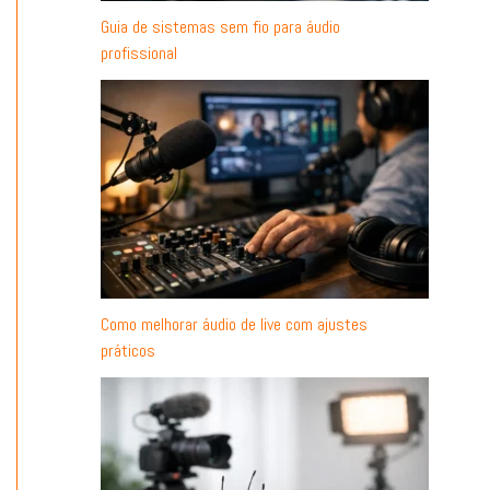
Guia de sistemas sem fio para áudio
profissional
Como melhorar áudio de live com ajustes
práticos