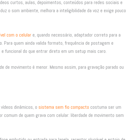
ídeos curtos, aulas, depoimentos, conteúdos para redes sociais e
duz o som ambiente, melhora a inteligibilidade da voz e exige pouco
vel com o celular
e, quando necessário, adaptador correto para a
io. Para quem ainda valida formato, frequência de postagem e
e funcional do que entrar direto em um setup mais caro.
rdade de movimento é menor. Mesmo assim, para gravação parado ou
u vídeos dinâmicos, o
sistema sem fio compacto
costuma ser um
 dor comum de quem grava com celular: liberdade de movimento sem
one embutido ou entrada para lapela, receptor plugável e estojo de