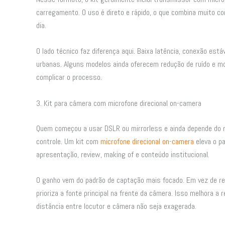
carregamento. O uso é direto e rápido, o que combina muito c
dia.
O lado técnico faz diferença aqui. Baixa latência, conexão est
urbanas. Alguns modelos ainda oferecem redução de ruído e m
complicar o processo.
3. Kit para câmera com microfone direcional on-camera
Quem começou a usar DSLR ou mirrorless e ainda depende do m
controle. Um kit com
microfone direcional on-camera
eleva o p
apresentação, review, making of e conteúdo institucional.
O ganho vem do padrão de captação mais focado. Em vez de re
prioriza a fonte principal na frente da câmera. Isso melhora a
distância entre locutor e câmera não seja exagerada.