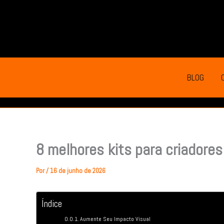
Ir
para
o
conteúdo
BLOG
8 melhores kits para criadores
Por
/
16 de junho de 2026
Índice
Aumente Seu Impacto Visual