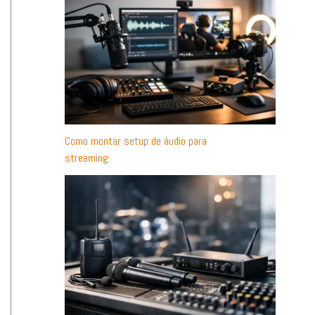
Como montar setup de áudio para
streaming