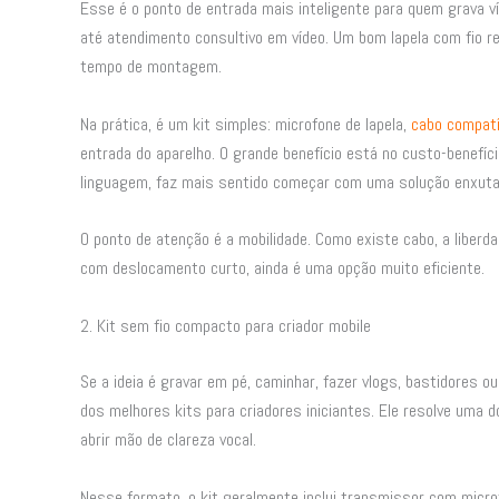
Esse é o ponto de entrada mais inteligente para quem grava v
até atendimento consultivo em vídeo. Um bom lapela com fio re
tempo de montagem.
Na prática, é um kit simples: microfone de lapela,
cabo compatí
entrada do aparelho. O grande benefício está no custo-benefíc
linguagem, faz mais sentido começar com uma solução enxuta 
O ponto de atenção é a mobilidade. Como existe cabo, a libe
com deslocamento curto, ainda é uma opção muito eficiente.
2. Kit sem fio compacto para criador mobile
Se a ideia é gravar em pé, caminhar, fazer vlogs, bastidores o
dos melhores kits para criadores iniciantes. Ele resolve uma
abrir mão de clareza vocal.
Nesse formato, o kit geralmente inclui transmissor com microf