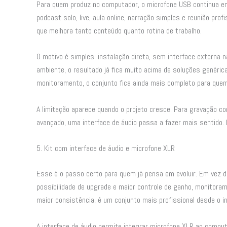
Para quem produz no computador, o microfone USB continua en
podcast solo, live, aula online, narração simples e reunião pro
que melhora tanto conteúdo quanto rotina de trabalho.
O motivo é simples: instalação direta, sem interface externa 
ambiente, o resultado já fica muito acima de soluções genéricas
monitoramento, o conjunto fica ainda mais completo para que
A limitação aparece quando o projeto cresce. Para gravação 
avançado, uma interface de áudio passa a fazer mais sentido. 
5. Kit com interface de áudio e microfone XLR
Esse é o passo certo para quem já pensa em evoluir. Em vez d
possibilidade de upgrade e maior controle de ganho, monitora
maior consistência, é um conjunto mais profissional desde o in
A interface de áudio permite integrar microfone XLR ao compu