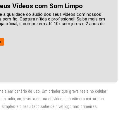
Seus Vídeos com Som Limpo
 a qualidade do áudio dos seus vídeos com nossos
 sem fio. Captura nítida e profissional! Saiba mais em
oja oficial, e compre em até 10x sem juros e 2 anos de
s
ais em cenário de uso. Um criador que grava reels no celular
 studio, entrevista na rua ou vídeo com câmera mirrorless.
 simples e o resultado sobe de nível logo nas primeiras