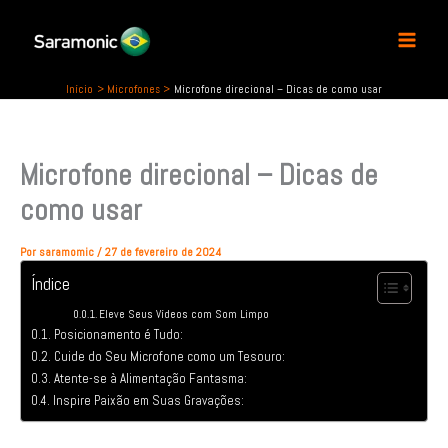
P
Ir
e
para
s
o
q
conteúdo
u
Início
Microfones
Microfone direcional – Dicas de como usar
i
s
a
Microfone direcional – Dicas de
r
como usar
Por
saramomic
/
27 de fevereiro de 2024
Índice
Eleve Seus Vídeos com Som Limpo
Posicionamento é Tudo:
Cuide do Seu Microfone como um Tesouro:
Atente-se à Alimentação Fantasma:
Inspire Paixão em Suas Gravações: