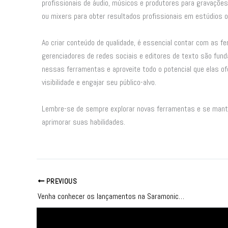
profissionais de áudio, músicos e produtores para gravações
ou mixers para obter resultados profissionais em estúdios 
Ao criar conteúdo de qualidade, é essencial contar com as f
gerenciadores de redes sociais e editores de texto são funda
nessas ferramentas e aproveite todo o potencial que elas o
visibilidade e engajar seu público-alvo.
Lembre-se de sempre explorar novas ferramentas e se mant
aprimorar suas habilidades.
PREVIOUS
Venha conhecer os lançamentos na Saramonic Brasil!