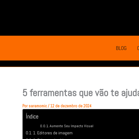
Ir
para
o
conteúdo
BLOG
5 ferramentas que vão te ajud
Por
saramomic
/
12 de dezembro de 2024
Índice
Aumente Seu Impacto Visual
1. Editores de imagem