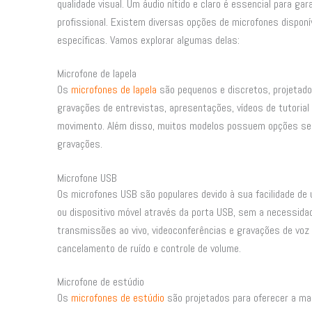
qualidade visual. Um áudio nítido e claro é essencial para g
profissional. Existem diversas opções de microfones disponí
específicas. Vamos explorar algumas delas:
Microfone de lapela
Os
microfones de lapela
são pequenos e discretos, projetado
gravações de entrevistas, apresentações, vídeos de tutorial
movimento. Além disso, muitos modelos possuem opções sem f
gravações.
Microfone USB
Os microfones USB são populares devido à sua facilidade d
ou dispositivo móvel através da porta USB, sem a necessida
transmissões ao vivo, videoconferências e gravações de v
cancelamento de ruído e controle de volume.
Microfone de estúdio
Os
microfones de estúdio
são projetados para oferecer a mai