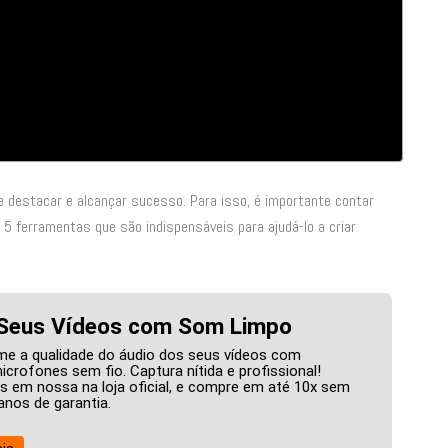
 se destacar e alcançar sucesso. Para isso, é importante contar
5 ferramentas que são indispensáveis para ajudá-lo a criar
 Seus Vídeos com Som Limpo
me a qualidade do áudio dos seus vídeos com
crofones sem fio. Captura nítida e profissional!
s em nossa na loja oficial, e compre em até 10x sem
 anos de garantia.