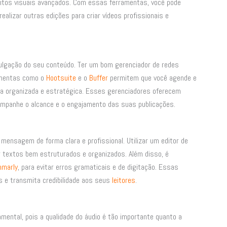
eitos visuais avançados. Com essas ferramentas, você pode
 realizar outras edições para criar vídeos profissionais e
lgação do seu conteúdo. Ter um bom gerenciador de redes
ramentas como o
Hootsuite
e o
Buffer
permitem que você agende e
a organizada e estratégica. Esses gerenciadores oferecem
ompanhe o alcance e o engajamento das suas publicações.
ensagem de forma clara e profissional. Utilizar um editor de
ar textos bem estruturados e organizados. Além disso, é
marly
, para evitar erros gramaticais e de digitação. Essas
s e transmita credibilidade aos seus
leitores
.
mental, pois a qualidade do áudio é tão importante quanto a