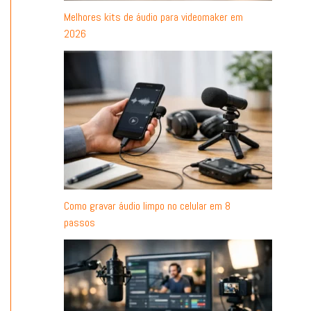
Melhores kits de áudio para videomaker em
2026
Como gravar áudio limpo no celular em 8
passos