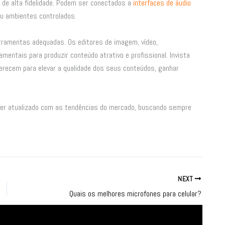
 de alta fidelidade. Podem ser conectados a
interfaces de áudio
ou ambientes controlados.
erramentas adequadas. Os editores de imagem, vídeo,
mentais para produzir conteúdo atrativo e profissional. Invista
ferecem para elevar a qualidade dos seus conteúdos, ganhar
er atualizado com as tendências do mercado, buscando sempre
NEXT
Quais os melhores microfones para celular?