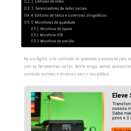
2. Editores de vídeo
3. Gerenciadores de redes sociais
4. Editores de texto e corretores ortográficos
5. Microfones de qualidade
Microfone de lapela
Microfone USB
Microfone de estúdio
Na era digital, criar conteúdo de qualidade é essencial para
com as ferramentas certas. Neste artigo, vamos apresentar 
conteúdo incríveis e atrativos para o seu público.
Eleve
Transfor
nossos mi
Saiba mai
juros e 2